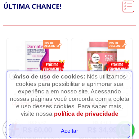
ÚLTIMA CHANCE!
Aviso de uso de cookies:
Nós utilizamos
cookies para possibilitar e aprimorar sua
Damater Suplemento
Ativivador De Cachos Salon
experiência em nosso site. Acessando
Alimentar 30 Cápsulas
Line Sos Cachos Óleo De
nossas páginas você concorda com a coleta
Arga...
Ledafarma
GRUNENTHAL DO BRASIL
SALON LINE
e uso desses cookies. Para saber mais,
Clique aqui...
visite nossa
política de privacidade
R$ 85,62
R$ 49,00
R$ 60,00
R$ 34,99
Aceitar
PAGAMENTO À VISTA
PAGAMENTO À VISTA