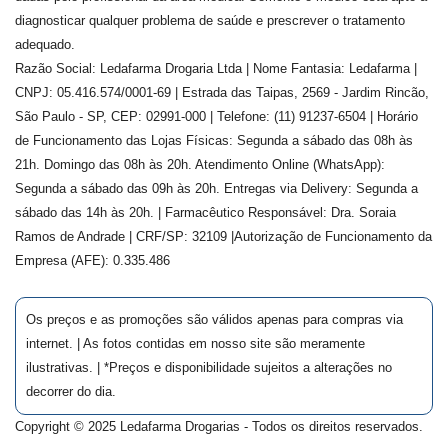
diagnosticar qualquer problema de saúde e prescrever o tratamento
adequado.
Razão Social: Ledafarma Drogaria Ltda | Nome Fantasia: Ledafarma |
CNPJ: 05.416.574/0001-69 | Estrada das Taipas, 2569 - Jardim Rincão,
São Paulo - SP, CEP: 02991-000 | Telefone: (11) 91237-6504 | Horário
de Funcionamento das Lojas Físicas: Segunda a sábado das 08h às
21h. Domingo das 08h às 20h. Atendimento Online (WhatsApp):
Segunda a sábado das 09h às 20h. Entregas via Delivery: Segunda a
sábado das 14h às 20h. | Farmacêutico Responsável: Dra.
Soraia
Ramos de Andrade
| CRF/SP:
32109
|Autorização de Funcionamento da
Empresa (AFE):
0.335.486
Os preços e as promoções são válidos apenas para compras via
internet. | As fotos contidas em nosso site são meramente
ilustrativas. | *Preços e disponibilidade sujeitos a alterações no
decorrer do dia.
Copyright © 2025 Ledafarma Drogarias - Todos os direitos reservados.