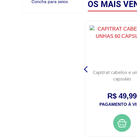
Concha para seios
OS MAIS
VE
Esmalte base sos tratamento
Capitrat cabelos e u
super d-tone fortalecedor top
capsulas
beauty 7ml
R$ 7,00
R$ 49,99
PAGAMENTO À VISTA
PAGAMENTO À VI