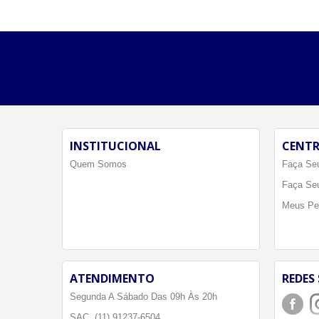
INSTITUCIONAL
CENTR
Quem Somos
Faça Seu
Faça Se
Meus Pe
ATENDIMENTO
REDES 
Segunda A Sábado Das 09h Às 20h
SAC. (11) 91237-6504