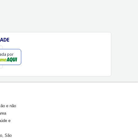
DADE
cada por
ção e não
área
aúde e
ão, São