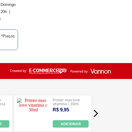
. Domingo
20h. |
6
| *Preços
Ledafarma