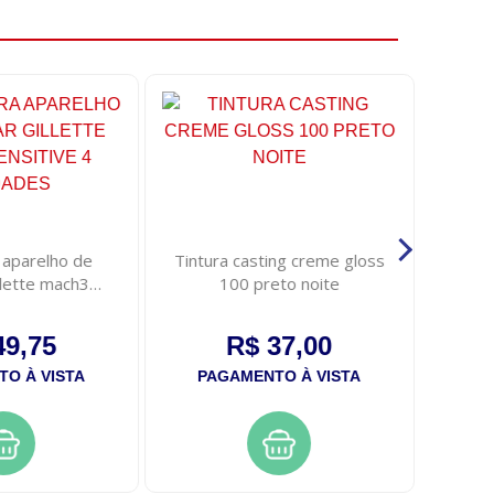
 aparelho de
Tintura casting creme gloss
Neuro
llette mach3
100 preto noite
 4 unidades
49,75
R$ 37,00
O À VISTA
PAGAMENTO À VISTA
PA