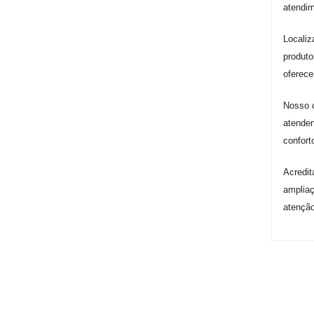
atendim
Localiz
produto
oferece
Nosso c
atenden
confort
Acredit
ampliaç
atenção