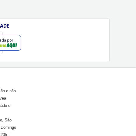
DADE
cada por
ção e não
área
aúde e
ão, São
. Domingo
20h. |