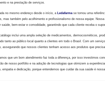
ento e na prestação de serviços.
ada no mesmo endereço desde o início, a
Ledafarma
se tornou uma referênc
s, mas também pelo acolhimento e profissionalismo de nossa equipe. Noss
r saúde, bem-estar e comodidade, garantindo que cada cliente receba o sup
atálogo inclui uma ampla seleção de medicamentos, dermocosméticos, produ
do tanto ao público local quanto a clientes em todo o Brasil. Com um serviço 
o, assegurando que nossos clientes tenham acesso aos produtos que precis
amos que um bom atendimento faz toda a diferença, por isso investimos con
ão de nosso portfólio e na adoção de tecnologias que otimizem a experiênc
, empatia e dedicação, porque entendemos que cuidar da sua saúde é nossa 