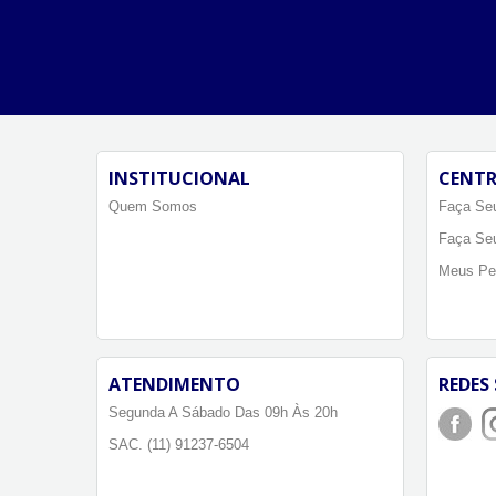
INSTITUCIONAL
CENTR
Quem Somos
Faça Seu
Faça Se
Meus Pe
ATENDIMENTO
REDES 
Segunda A Sábado Das 09h Às 20h
SAC. (11) 91237-6504