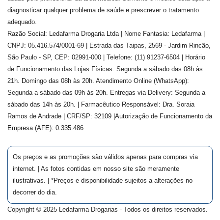
diagnosticar qualquer problema de saúde e prescrever o tratamento
adequado.
Razão Social: Ledafarma Drogaria Ltda | Nome Fantasia: Ledafarma |
CNPJ: 05.416.574/0001-69 | Estrada das Taipas, 2569 - Jardim Rincão,
São Paulo - SP, CEP: 02991-000 | Telefone: (11) 91237-6504 | Horário
de Funcionamento das Lojas Físicas: Segunda a sábado das 08h às
21h. Domingo das 08h às 20h. Atendimento Online (WhatsApp):
Segunda a sábado das 09h às 20h. Entregas via Delivery: Segunda a
sábado das 14h às 20h. | Farmacêutico Responsável: Dra.
Soraia
Ramos de Andrade
| CRF/SP:
32109
|Autorização de Funcionamento da
Empresa (AFE):
0.335.486
Os preços e as promoções são válidos apenas para compras via
internet. | As fotos contidas em nosso site são meramente
ilustrativas. | *Preços e disponibilidade sujeitos a alterações no
decorrer do dia.
Copyright © 2025 Ledafarma Drogarias - Todos os direitos reservados.