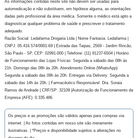
As informações contidas neste site não devem ser usadas para
automedicação e não substituem, em hipótese alguma, as orientações
dadas pelo profissional da área médica. Somente o médico está apto a
diagnosticar qualquer problema de saúde e prescrever o tratamento
adequado.
Razão Social: Ledafarma Drogaria Ltda | Nome Fantasia: Ledafarma |
CNPJ: 05.416.574/0001-69 | Estrada das Taipas, 2569 - Jardim Rincão,
São Paulo - SP, CEP: 02991-000 | Telefone: (11) 91237-6504 | Horário
de Funcionamento das Lojas Físicas: Segunda a sábado das 08h às
21h. Domingo das 08h às 20h. Atendimento Online (WhatsApp):
Segunda a sábado das 09h às 20h. Entregas via Delivery: Segunda a
sábado das 14h às 20h. | Farmacêutico Responsável: Dra.
Soraia
Ramos de Andrade
| CRF/SP:
32109
|Autorização de Funcionamento da
Empresa (AFE):
0.335.486
Os preços e as promoções são válidos apenas para compras via
internet. | As fotos contidas em nosso site são meramente
ilustrativas. | *Preços e disponibilidade sujeitos a alterações no
decorrer do dia.