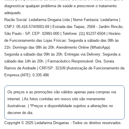
diagnosticar qualquer problema de saúde e prescrever o tratamento
adequado.
Razão Social: Ledafarma Drogaria Ltda | Nome Fantasia: Ledafarma |
CNPJ: 05.416.574/0001-69 | Estrada das Taipas, 2569 - Jardim Rincão,
São Paulo - SP, CEP: 02991-000 | Telefone: (11) 91237-6504 | Horário
de Funcionamento das Lojas Físicas: Segunda a sábado das 08h às
21h. Domingo das 08h às 20h. Atendimento Online (WhatsApp):
Segunda a sábado das 09h às 20h. Entregas via Delivery: Segunda a
sábado das 14h às 20h. | Farmacêutico Responsável: Dra.
Soraia
Ramos de Andrade
| CRF/SP:
32109
|Autorização de Funcionamento da
Empresa (AFE):
0.335.486
Os preços e as promoções são válidos apenas para compras via
internet. | As fotos contidas em nosso site são meramente
ilustrativas. | *Preços e disponibilidade sujeitos a alterações no
decorrer do dia.
Copyright © 2025 Ledafarma Drogarias - Todos os direitos reservados.