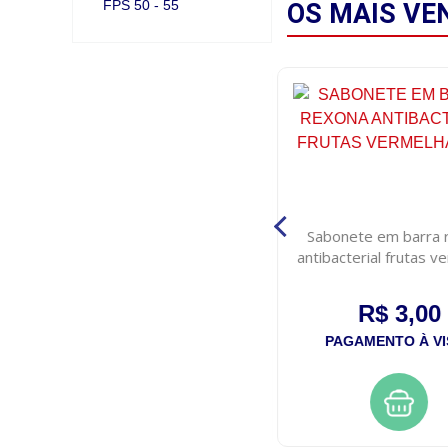
FPS 50 - 55
OS MAIS
VE
s
Protetor solar helioderm
Sabonete em barra 
fps30 200gr
antibacterial frutas v
84g
R$ 53,00
R$ 3,00
PAGAMENTO À VISTA
PAGAMENTO À VI