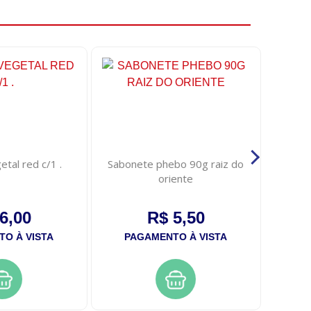
tal red c/1 .
Sabonete phebo 90g raiz do
Chupeta
oriente
6,00
R$ 5,50
O À VISTA
PAGAMENTO À VISTA
PA