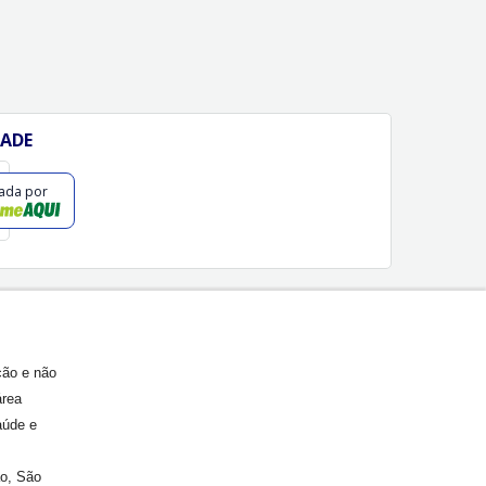
DADE
cada por
ção e não
área
aúde e
ão, São