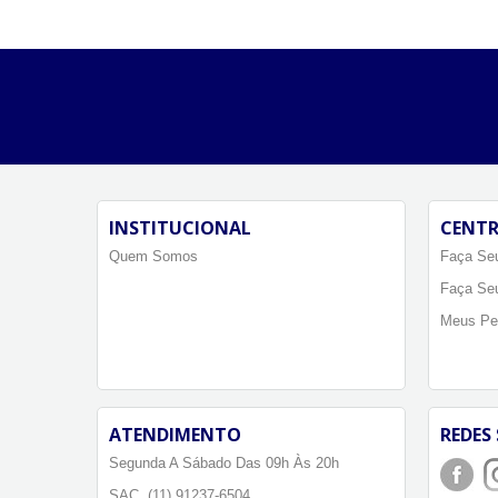
INSTITUCIONAL
CENTR
Quem Somos
Faça Seu
Faça Se
Meus Pe
ATENDIMENTO
REDES 
Segunda A Sábado Das 09h Às 20h
SAC. (11) 91237-6504