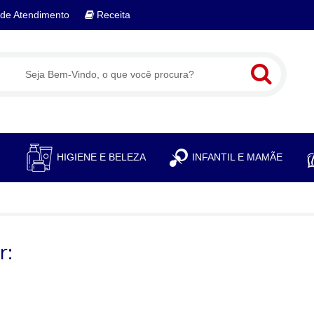
de Atendimento
Receita
S
HIGIENE E BELEZA
INFANTIL E MAMÃE
r: