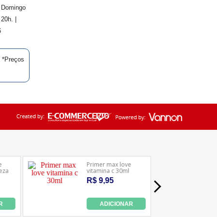
. Domingo
20h. |
6
| *Preços
Ledafarma