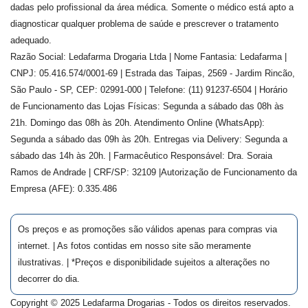
dadas pelo profissional da área médica. Somente o médico está apto a
diagnosticar qualquer problema de saúde e prescrever o tratamento
adequado.
Razão Social: Ledafarma Drogaria Ltda | Nome Fantasia: Ledafarma |
CNPJ: 05.416.574/0001-69 | Estrada das Taipas, 2569 - Jardim Rincão,
São Paulo - SP, CEP: 02991-000 | Telefone: (11) 91237-6504 | Horário
de Funcionamento das Lojas Físicas: Segunda a sábado das 08h às
21h. Domingo das 08h às 20h. Atendimento Online (WhatsApp):
Segunda a sábado das 09h às 20h. Entregas via Delivery: Segunda a
sábado das 14h às 20h. | Farmacêutico Responsável: Dra.
Soraia
Ramos de Andrade
| CRF/SP:
32109
|Autorização de Funcionamento da
Empresa (AFE):
0.335.486
Os preços e as promoções são válidos apenas para compras via
internet. | As fotos contidas em nosso site são meramente
ilustrativas. | *Preços e disponibilidade sujeitos a alterações no
decorrer do dia.
Copyright © 2025 Ledafarma Drogarias - Todos os direitos reservados.