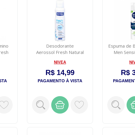
nino
Desodorante
Espuma de B
resh
Aerossol Fresh Natural
Men Sensi
Nivea 150ml
NIVEA
NI
R$ 14,99
R$ 
STA
PAGAMENTO À VISTA
PAGAMENT