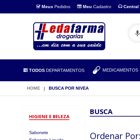
Meus
Pedidos
Meu
Cadastro
Central
MEDICAMENTO
TODOS
DEPARTAMENTOS
HOME
BUSCA POR NIVEA
BUSCA
HIGIENE E BELEZA
Sabonete
Ordenar Por