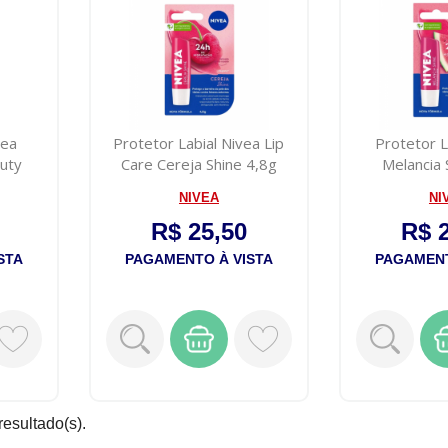
vea
Protetor Labial Nivea Lip
Protetor L
auty
Care Cereja Shine 4,8g
Melancia 
NIVEA
NI
R$ 25,50
R$ 
STA
PAGAMENTO À VISTA
PAGAMENT
resultado(s).