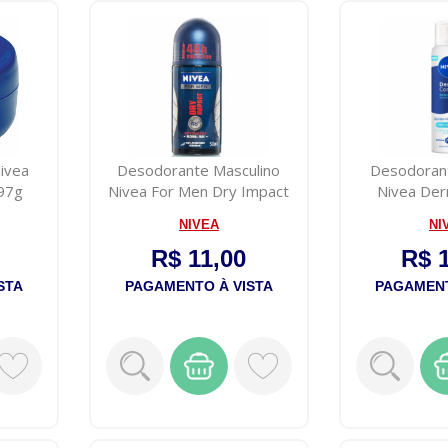
Nivea
Desodorante Masculino
Desodoran
97g
Nivea For Men Dry Impact
Nivea Der
roll-on ...
Defende 
NIVEA
NI
R$ 11,00
R$ 
STA
PAGAMENTO À VISTA
PAGAMENT