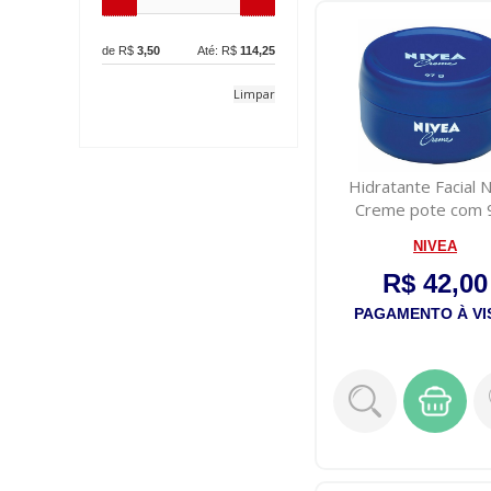
de R$
3,50
Até: R$
114,25
Limpar
Hidratante Facial 
Creme pote com 
NIVEA
R$ 42,00
PAGAMENTO À VI