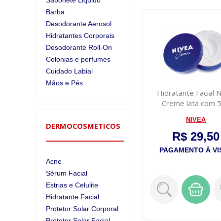
Sabonete Liquido
Barba
Desodorante Aerosol
Hidratantes Corporais
Desodorante Roll-On
Colonias e perfumes
Cuidado Labial
Mãos e Pés
Hidratante Facial 
Creme lata com 
NIVEA
DERMOCOSMETICOS
R$ 29,50
PAGAMENTO À VI
Acne
Sérum Facial
Estrias e Celulite
Hidratante Facial
Protetor Solar Corporal
Protetor Solar Facial