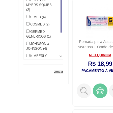
BRISTOL-
MYERS SQUIBB
(2)
CIMED (4)
COSMED (2)
GERMED
GENERICOS (1)
Pomada para Assa
JOHNSON &
Nistatina + Óxido de
JOHNSON (4)
Neo Qu...
NEO QUIMICA
KIMBERLY-
CLARK (1)
R$ 18,99
LA ROCHE-
PAGAMENTO À VI
Limpar
POSAY (1)
Neo Quimica (2)
P&G (1)
THERASKIN (1)