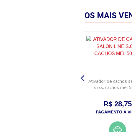
OS MAIS
VE
Gel fixador fixed fresh 1
Ativador de cachos sa
incolor 250g
s.o.s. cachos mel 
R$ 6,75
R$ 28,75
PAGAMENTO À VISTA
PAGAMENTO À VI