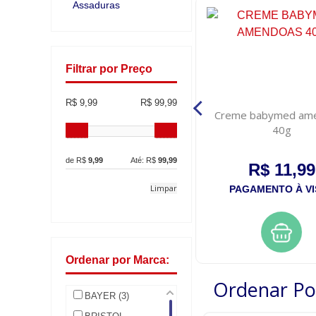
Assaduras
Filtrar por Preço
R$ 9,99
R$ 99,99
Pomada para assaduras
Creme babymed am
nistatina oxido de zinco neo
40g
quimica 60g
de R$
9,99
Até: R$
99,99
R$ 18,99
R$ 11,99
Limpar
PAGAMENTO À VISTA
PAGAMENTO À VI
Ordenar por Marca:
Ordenar Po
BAYER (3)