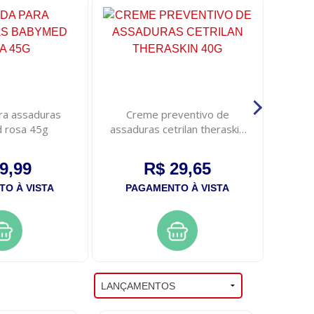
a assaduras
Creme preventivo de
Crem
 rosa 45g
assaduras cetrilan theraskin
assadu
40g
nu
9,99
R$ 29,65
O À VISTA
PAGAMENTO À VISTA
PA