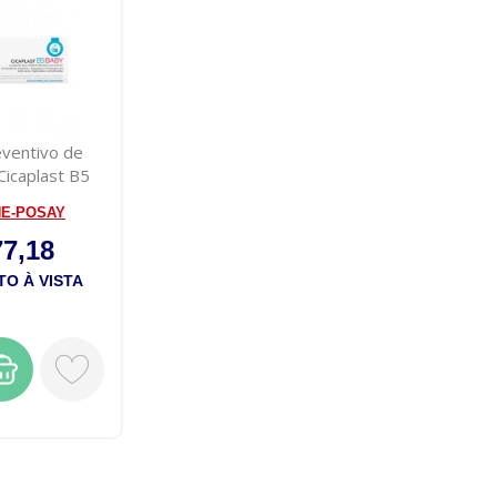
ventivo de
Cicaplast B5
 40ml
HE-POSAY
77,18
O À VISTA