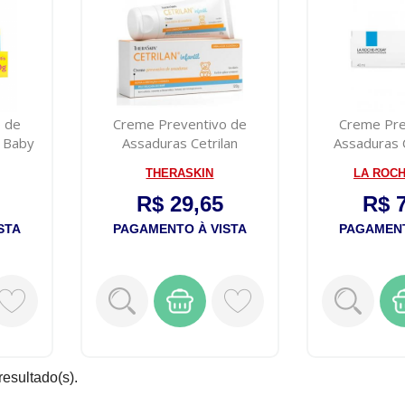
 de
Creme Preventivo de
Creme Pre
 Baby
Assaduras Cetrilan
Assaduras 
Theraskin 40g
Baby
THERASKIN
LA ROC
R$ 29,65
R$ 
STA
PAGAMENTO À VISTA
PAGAMENT
resultado(s).