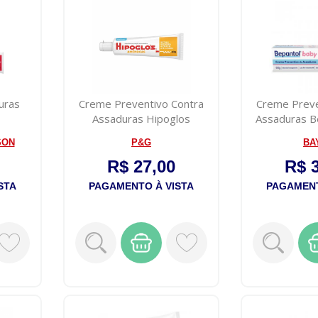
uras
Creme Preventivo Contra
Creme Preve
Assaduras Hipoglos
Assaduras B
Amendoas Nut...
6
SON
P&G
BA
R$ 27,00
R$ 
STA
PAGAMENTO À VISTA
PAGAMENT