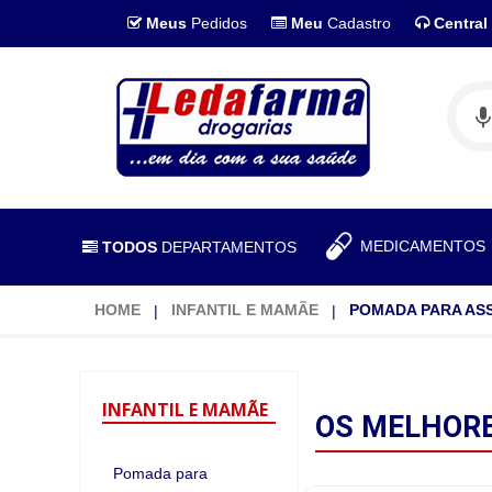
Meus
Pedidos
Meu
Cadastro
Central
MEDICAMENTO
TODOS
DEPARTAMENTOS
HOME
INFANTIL E MAMÃE
POMADA PARA AS
INFANTIL
E MAMÃE
OS MELHOR
Pomada para