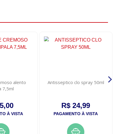
emoso alento
Antisseptico clo spray 50ml
Shamp
a 7,5ml
5,00
R$ 24,99
O À VISTA
PAGAMENTO À VISTA
PA