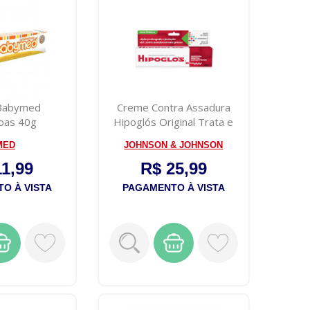
Babymed
Creme Contra Assadura
oas 40g
Hipoglós Original Trata e
Previne...
MED
JOHNSON & JOHNSON
11,99
R$ 25,99
O À VISTA
PAGAMENTO À VISTA