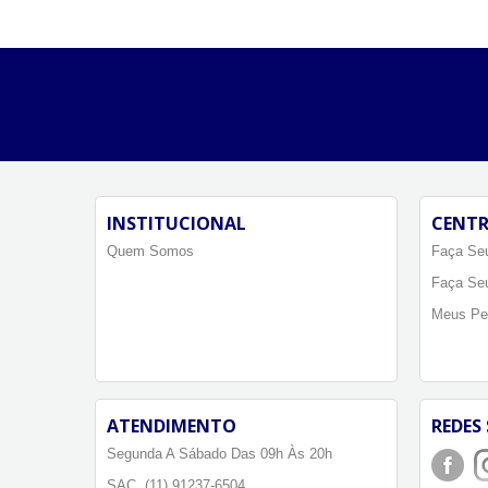
INSTITUCIONAL
CENTR
Quem Somos
Faça Seu
Faça Se
Meus Pe
ATENDIMENTO
REDES 
Segunda A Sábado Das 09h Às 20h
SAC. (11) 91237-6504