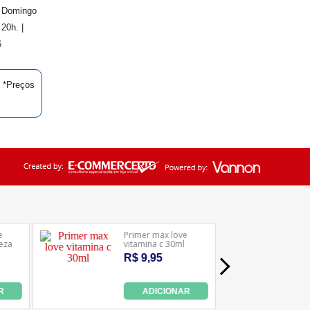
. Domingo
20h. |
6
| *Preços
Ledafarma