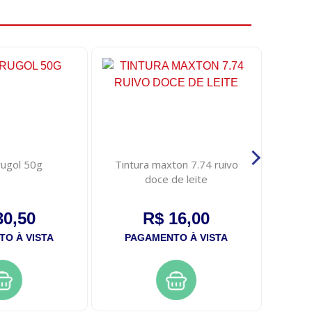
ugol 50g
Tintura maxton 7.74 ruivo
Scalp 2
doce de leite
100 
30,50
R$ 16,00
O À VISTA
PAGAMENTO À VISTA
PA