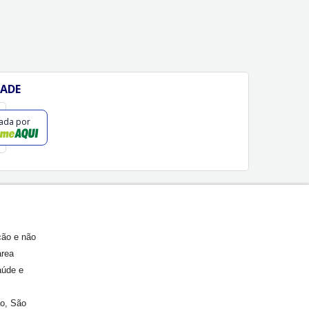
DADE
cada por
ção e não
área
aúde e
ão, São