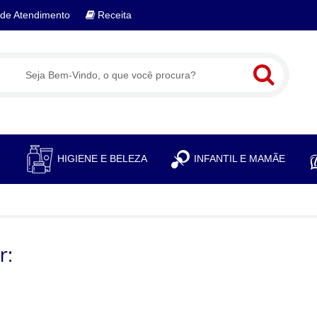
de Atendimento
Receita
S
HIGIENE E BELEZA
INFANTIL E MAMÃE
r: