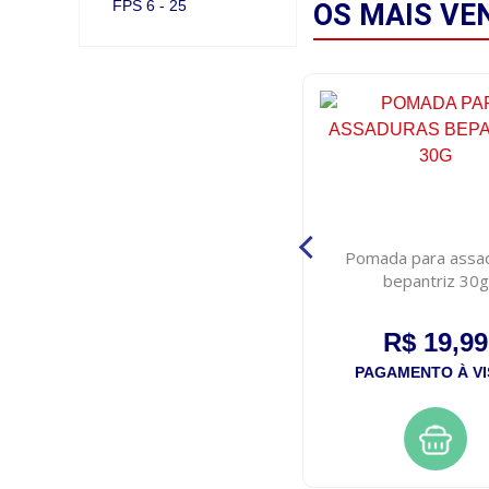
FPS 6 - 25
OS MAIS
VE
Shampoo infantil johnson s
Pomada para assa
baby cheirinho prolongado
bepantriz 30g
200ml
R$ 19,50
R$ 19,99
PAGAMENTO À VISTA
PAGAMENTO À VI