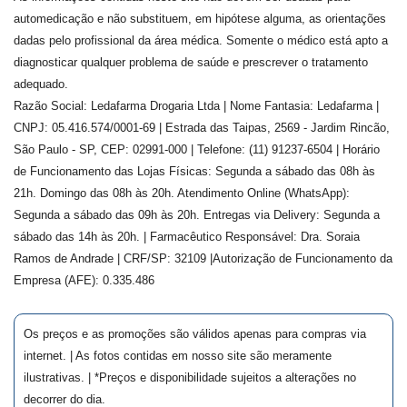
automedicação e não substituem, em hipótese alguma, as orientações
dadas pelo profissional da área médica. Somente o médico está apto a
diagnosticar qualquer problema de saúde e prescrever o tratamento
adequado.
Razão Social: Ledafarma Drogaria Ltda | Nome Fantasia: Ledafarma |
CNPJ: 05.416.574/0001-69 | Estrada das Taipas, 2569 - Jardim Rincão,
São Paulo - SP, CEP: 02991-000 | Telefone: (11) 91237-6504 | Horário
de Funcionamento das Lojas Físicas: Segunda a sábado das 08h às
21h. Domingo das 08h às 20h. Atendimento Online (WhatsApp):
Segunda a sábado das 09h às 20h. Entregas via Delivery: Segunda a
sábado das 14h às 20h. | Farmacêutico Responsável: Dra.
Soraia
Ramos de Andrade
| CRF/SP:
32109
|Autorização de Funcionamento da
Empresa (AFE):
0.335.486
Os preços e as promoções são válidos apenas para compras via
internet. | As fotos contidas em nosso site são meramente
ilustrativas. | *Preços e disponibilidade sujeitos a alterações no
decorrer do dia.