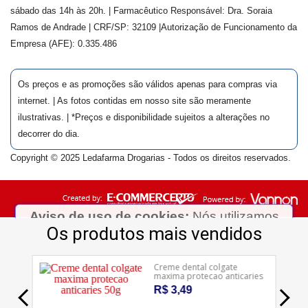
sábado das 14h às 20h. | Farmacêutico Responsável: Dra.
Soraia
Ramos de Andrade
| CRF/SP:
32109
|Autorização de Funcionamento da
Empresa (AFE):
0.335.486
Os preços e as promoções são válidos apenas para compras via
internet. | As fotos contidas em nosso site são meramente
ilustrativas. | *Preços e disponibilidade sujeitos a alterações no
decorrer do dia.
Copyright © 2025 Ledafarma Drogarias - Todos os direitos reservados.
Aviso de uso de cookies:
Nós utilizamos
cookies para possibilitar e aprimorar sua
experiência em nosso site. Acessando
nossas páginas você concorda com a coleta
Ledafarma
e uso desses cookies. Para saber mais,
Clique aqui...
visite nossa
política de privacidade