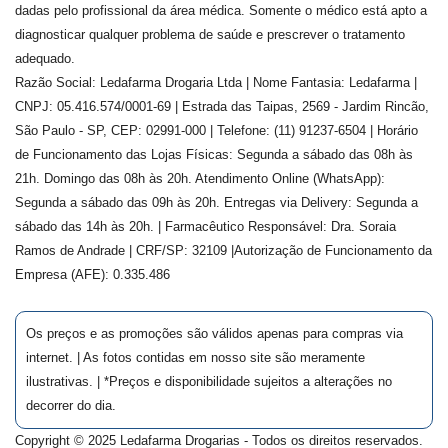
dadas pelo profissional da área médica. Somente o médico está apto a
diagnosticar qualquer problema de saúde e prescrever o tratamento
adequado.
Razão Social: Ledafarma Drogaria Ltda | Nome Fantasia: Ledafarma |
CNPJ: 05.416.574/0001-69 | Estrada das Taipas, 2569 - Jardim Rincão,
São Paulo - SP, CEP: 02991-000 | Telefone: (11) 91237-6504 | Horário
de Funcionamento das Lojas Físicas: Segunda a sábado das 08h às
21h. Domingo das 08h às 20h. Atendimento Online (WhatsApp):
Segunda a sábado das 09h às 20h. Entregas via Delivery: Segunda a
sábado das 14h às 20h. | Farmacêutico Responsável: Dra.
Soraia
Ramos de Andrade
| CRF/SP:
32109
|Autorização de Funcionamento da
Empresa (AFE):
0.335.486
Os preços e as promoções são válidos apenas para compras via
internet. | As fotos contidas em nosso site são meramente
ilustrativas. | *Preços e disponibilidade sujeitos a alterações no
decorrer do dia.
Copyright © 2025 Ledafarma Drogarias - Todos os direitos reservados.