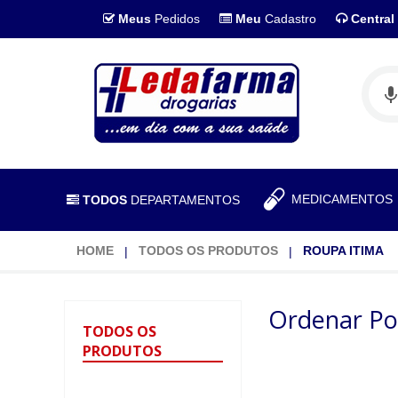
Meus
Pedidos
Meu
Cadastro
Central
MEDICAMENTO
TODOS
DEPARTAMENTOS
HOME
TODOS OS PRODUTOS
ROUPA ITIMA
Ordenar Po
TODOS
OS
PRODUTOS