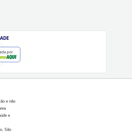
DADE
cada por
ção e não
área
aúde e
ão, São