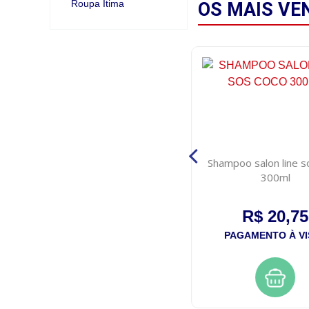
Roupa Itima
OS MAIS
VE
Tintura koleston 54 castanho
Shampoo salon line s
dourado acobreado
300ml
R$ 26,50
R$ 20,75
PAGAMENTO À VISTA
PAGAMENTO À VI