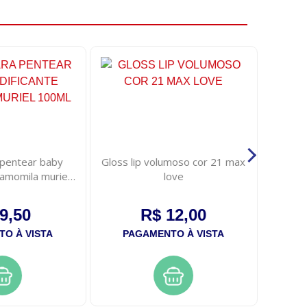
pentear baby
Gloss lip volumoso cor 21 max
Gelatin
camomila muriel
love
k
0ml
9,50
R$ 12,00
O À VISTA
PAGAMENTO À VISTA
PA