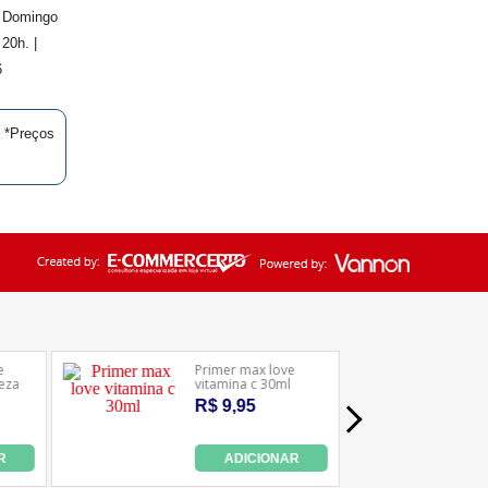
. Domingo
20h. |
6
| *Preços
Ledafarma