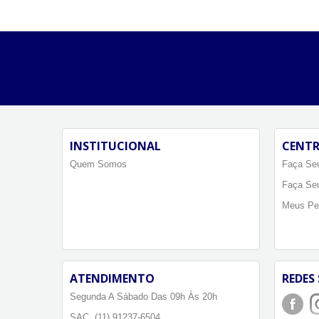
INSTITUCIONAL
CENTR
Quem Somos
Faça Seu
Faça Se
Meus Pe
ATENDIMENTO
REDES 
Segunda A Sábado Das 09h Às 20h
SAC. (11) 91237-6504