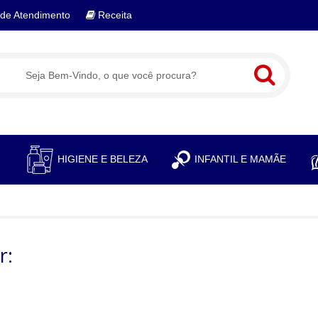
de Atendimento
Receita
S
HIGIENE E BELEZA
INFANTIL E MAMÃE
r: