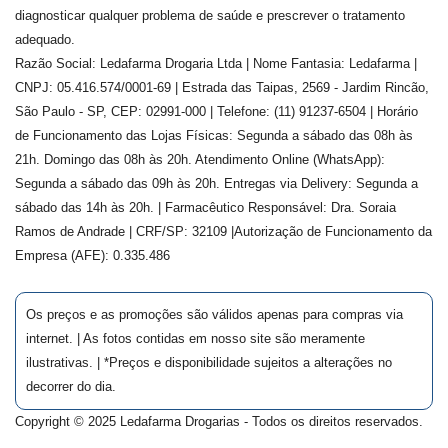
diagnosticar qualquer problema de saúde e prescrever o tratamento
adequado.
Razão Social: Ledafarma Drogaria Ltda | Nome Fantasia: Ledafarma |
CNPJ: 05.416.574/0001-69 | Estrada das Taipas, 2569 - Jardim Rincão,
São Paulo - SP, CEP: 02991-000 | Telefone: (11) 91237-6504 | Horário
de Funcionamento das Lojas Físicas: Segunda a sábado das 08h às
21h. Domingo das 08h às 20h. Atendimento Online (WhatsApp):
Segunda a sábado das 09h às 20h. Entregas via Delivery: Segunda a
sábado das 14h às 20h. | Farmacêutico Responsável: Dra.
Soraia
Ramos de Andrade
| CRF/SP:
32109
|Autorização de Funcionamento da
Empresa (AFE):
0.335.486
Os preços e as promoções são válidos apenas para compras via
internet. | As fotos contidas em nosso site são meramente
ilustrativas. | *Preços e disponibilidade sujeitos a alterações no
decorrer do dia.
Copyright © 2025 Ledafarma Drogarias - Todos os direitos reservados.