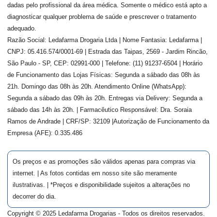
dadas pelo profissional da área médica. Somente o médico está apto a
diagnosticar qualquer problema de saúde e prescrever o tratamento
adequado.
Razão Social: Ledafarma Drogaria Ltda | Nome Fantasia: Ledafarma |
CNPJ: 05.416.574/0001-69 | Estrada das Taipas, 2569 - Jardim Rincão,
São Paulo - SP, CEP: 02991-000 | Telefone: (11) 91237-6504 | Horário
de Funcionamento das Lojas Físicas: Segunda a sábado das 08h às
21h. Domingo das 08h às 20h. Atendimento Online (WhatsApp):
Segunda a sábado das 09h às 20h. Entregas via Delivery: Segunda a
sábado das 14h às 20h. | Farmacêutico Responsável: Dra.
Soraia
Ramos de Andrade
| CRF/SP:
32109
|Autorização de Funcionamento da
Empresa (AFE):
0.335.486
Os preços e as promoções são válidos apenas para compras via
internet. | As fotos contidas em nosso site são meramente
ilustrativas. | *Preços e disponibilidade sujeitos a alterações no
decorrer do dia.
Copyright © 2025 Ledafarma Drogarias - Todos os direitos reservados.