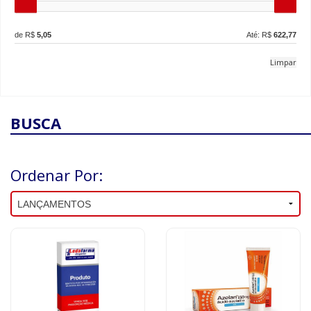
de R$
5,05
Até: R$
622,77
Limpar
BUSCA
Ordenar Por: