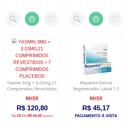
Yasmin 3mg + 0,03mg,21
Bepantol Derma
Comprimidos Revestidos
Regenerador Labial 7,5
+ 7 Compr...
mL
BAYER
BAYER
R$ 120,80
R$ 45,17
PAGAMENTO À VISTA
Ou
2X
De
R$ 60,40
S/juros