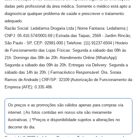
dadas pelo profissional da área médica. Somente o médico está apto a
diagnosticar qualquer problema de saúde e prescrever o tratamento
adequado.
Razão Social: Ledafarma Drogaria Ltda | Nome Fantasia: Ledafarma |
CNPJ: 05.416.574/0001-69 | Estrada das Taipas, 2569 - Jardim Rincão,
São Paulo - SP, CEP: 02991-000 | Telefone: (11) 91237-6504 | Horário
de Funcionamento das Lojas Físicas: Segunda a sábado das 08h às
21h. Domingo das 08h às 20h. Atendimento Online (WhatsApp):
Segunda a sábado das 09h às 20h. Entregas via Delivery: Segunda a
sábado das 14h às 20h. | Farmacêutico Responsável: Dra.
Soraia
Ramos de Andrade
| CRF/SP:
32109
|Autorização de Funcionamento da
Empresa (AFE):
0.335.486
Os preços e as promoções são válidos apenas para compras via
internet. | As fotos contidas em nosso site são meramente
ilustrativas. | *Preços e disponibilidade sujeitos a alterações no
decorrer do dia.