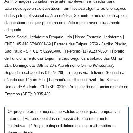
As informações contidas neste site não devem ser usadas para
automedicação e não substituem, em hipótese alguma, as orientações
dadas pelo profissional da área médica. Somente o médico está apto a
diagnosticar qualquer problema de saúde e prescrever o tratamento
adequado.
Razão Social: Ledafarma Drogaria Ltda | Nome Fantasia: Ledafarma |
CNPJ: 05.416.574/0001-69 | Estrada das Taipas, 2569 - Jardim Rincão,
São Paulo - SP, CEP: 02991-000 | Telefone: (11) 91237-6504 | Horário
de Funcionamento das Lojas Físicas: Segunda a sábado das 08h às
21h. Domingo das 08h às 20h. Atendimento Online (WhatsApp):
Segunda a sábado das 09h às 20h. Entregas via Delivery: Segunda a
sábado das 14h às 20h. | Farmacêutico Responsável: Dra.
Soraia
Ramos de Andrade
| CRF/SP:
32109
|Autorização de Funcionamento da
Empresa (AFE):
0.335.486
Os preços e as promoções são válidos apenas para compras via
internet. | As fotos contidas em nosso site são meramente
ilustrativas. | *Preços e disponibilidade sujeitos a alterações no
decorrer do dia.