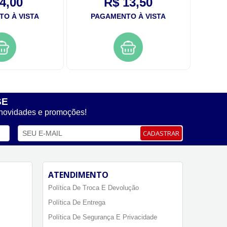
4,00
R$ 13,50
O À VISTA
PAGAMENTO À VISTA
PA
SE
 novidades e promoções!
CADASTRAR
ATENDIMENTO
Política De Troca E Devolução
Política De Entrega
Política De Segurança E Privacidade