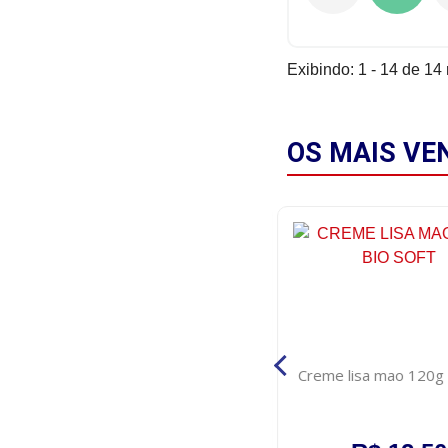
Exibindo: 1 - 14 de 14 
OS MAIS
VE
Hastes flexiveis cotonela
Creme lisa mao 120g 
biodegradavel 75 unid