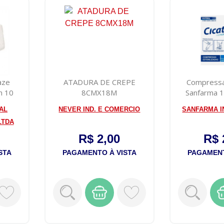
aze
ATADURA DE CREPE
Compress
m 10
8CMX18M
Sanfarma 
AL
NEVER IND. E COMERCIO
SANFARMA I
LTDA
R$ 2,00
R$ 
STA
PAGAMENTO À VISTA
PAGAMENT