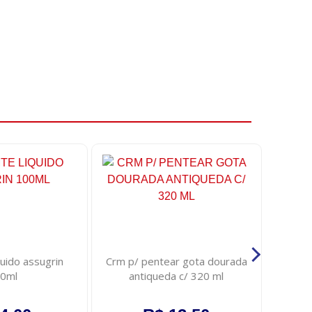
uido assugrin
Crm p/ pentear gota dourada
Sabon
0ml
antiqueda c/ 320 ml
lirio f