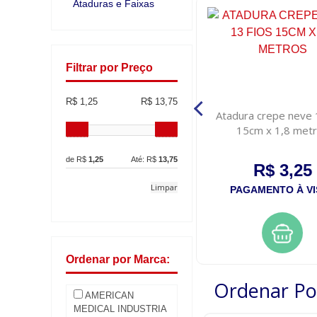
Ataduras e Faixas
Filtrar por Preço
R$ 1,25
R$ 13,75
m
Atadura de crepe 8cmx18m
Atadura crepe neve 
15cm x 1,8 met
de R$
1,25
Até: R$
13,75
R$ 2,00
R$ 3,25
Limpar
PAGAMENTO À VISTA
PAGAMENTO À VI
Ordenar por Marca:
Ordenar Po
AMERICAN
MEDICAL INDUSTRIA