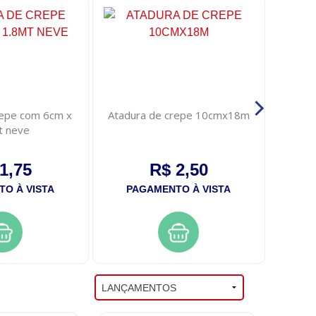
repe com 6cm x
Atadura de crepe 10cmx18m
Atadur
t neve
1,75
R$ 2,50
O À VISTA
PAGAMENTO À VISTA
PA