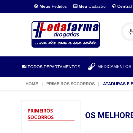
Meus
Pedidos
Meu
Cadastro
Central
MEDICAMENTO
TODOS
DEPARTAMENTOS
HOME
PRIMEIROS SOCORROS
ATADURAS E F
PRIMEIROS
OS MELHOR
SOCORROS