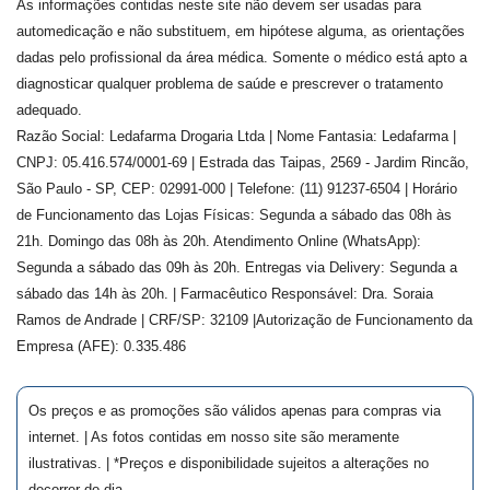
As informações contidas neste site não devem ser usadas para
automedicação e não substituem, em hipótese alguma, as orientações
dadas pelo profissional da área médica. Somente o médico está apto a
diagnosticar qualquer problema de saúde e prescrever o tratamento
adequado.
Razão Social: Ledafarma Drogaria Ltda | Nome Fantasia: Ledafarma |
CNPJ: 05.416.574/0001-69 | Estrada das Taipas, 2569 - Jardim Rincão,
São Paulo - SP, CEP: 02991-000 | Telefone: (11) 91237-6504 | Horário
de Funcionamento das Lojas Físicas: Segunda a sábado das 08h às
21h. Domingo das 08h às 20h. Atendimento Online (WhatsApp):
Segunda a sábado das 09h às 20h. Entregas via Delivery: Segunda a
sábado das 14h às 20h. | Farmacêutico Responsável: Dra.
Soraia
Ramos de Andrade
| CRF/SP:
32109
|Autorização de Funcionamento da
Empresa (AFE):
0.335.486
Os preços e as promoções são válidos apenas para compras via
internet. | As fotos contidas em nosso site são meramente
ilustrativas. | *Preços e disponibilidade sujeitos a alterações no
decorrer do dia.