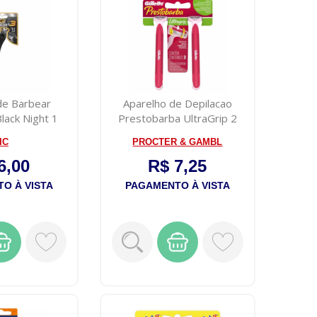
de Barbear
Aparelho de Depilacao
lack Night 1
Prestobarba UltraGrip 2
dade
unidades
IC
PROCTER & GAMBL
6,00
R$ 7,25
O À VISTA
PAGAMENTO À VISTA