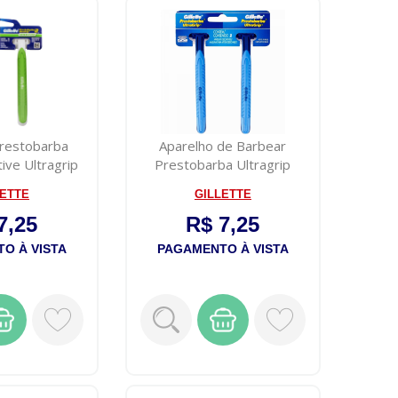
Prestobarba
Aparelho de Barbear
tive Ultragrip
Prestobarba Ultragrip
m ...
Movel 2 Unida...
LETTE
GILLETTE
7,25
R$ 7,25
O À VISTA
PAGAMENTO À VISTA