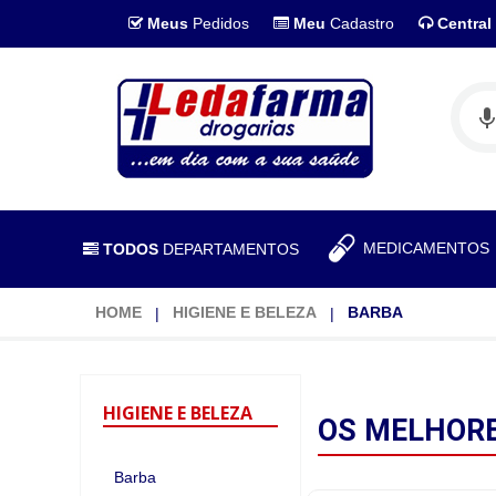
Meus
Pedidos
Meu
Cadastro
Central
MEDICAMENTO
TODOS
DEPARTAMENTOS
HOME
HIGIENE E BELEZA
BARBA
HIGIENE
E BELEZA
OS MELHOR
Barba