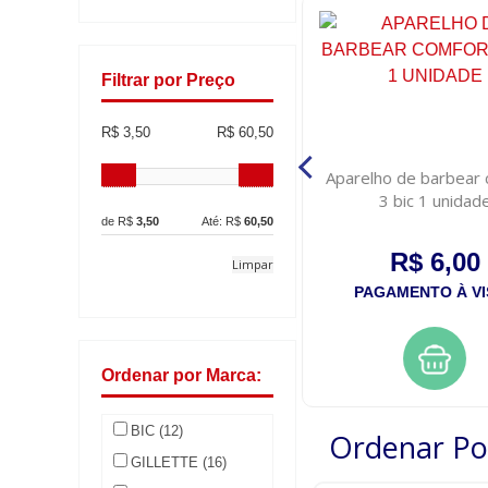
Filtrar por Preço
R$ 3,50
R$ 60,50
Aparelho de barbear bic
Aparelho de barbear 
comfort 3 pele sensivel 1
3 bic 1 unidad
unidade
de R$
3,50
Até: R$
60,50
R$ 6,00
R$ 6,00
Limpar
PAGAMENTO À VISTA
PAGAMENTO À VI
Ordenar por Marca:
BIC (12)
Ordenar Po
GILLETTE (16)