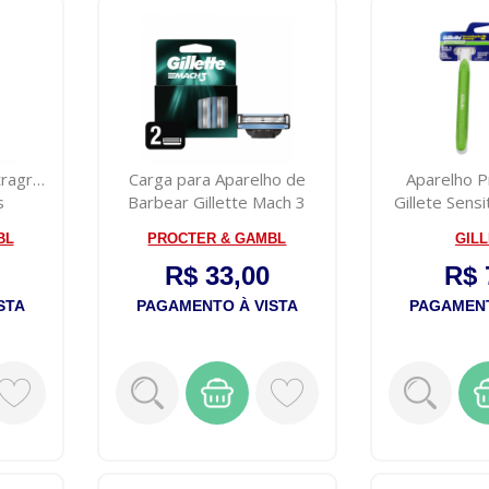
ragrip
Carga para Aparelho de
Aparelho 
s
Barbear Gillette Mach 3
Gillete Sensi
Com 2 Un...
2 Co
BL
PROCTER & GAMBL
GIL
R$ 33,00
R$ 
STA
PAGAMENTO À VISTA
PAGAMENT