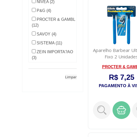
NIVEA (2)
P&G (4)
PROCTER & GAMBL
(12)
SAVOY (4)
SISTEMA (11)
Aparelho Barbear Ult
ZEIN IMPORTA?AO
Fixo 2 Unidade
(3)
PROCTER & GAM
R$ 7,25
Limpar
PAGAMENTO À VI