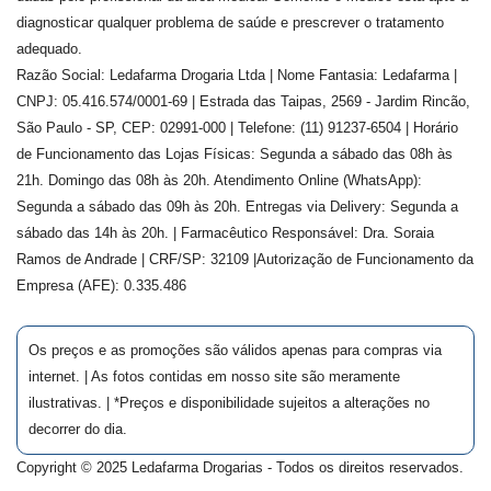
diagnosticar qualquer problema de saúde e prescrever o tratamento
adequado.
Razão Social: Ledafarma Drogaria Ltda | Nome Fantasia: Ledafarma |
CNPJ: 05.416.574/0001-69 | Estrada das Taipas, 2569 - Jardim Rincão,
São Paulo - SP, CEP: 02991-000 | Telefone: (11) 91237-6504 | Horário
de Funcionamento das Lojas Físicas: Segunda a sábado das 08h às
21h. Domingo das 08h às 20h. Atendimento Online (WhatsApp):
Segunda a sábado das 09h às 20h. Entregas via Delivery: Segunda a
sábado das 14h às 20h. | Farmacêutico Responsável: Dra.
Soraia
Ramos de Andrade
| CRF/SP:
32109
|Autorização de Funcionamento da
Empresa (AFE):
0.335.486
Os preços e as promoções são válidos apenas para compras via
internet. | As fotos contidas em nosso site são meramente
ilustrativas. | *Preços e disponibilidade sujeitos a alterações no
decorrer do dia.
Copyright © 2025 Ledafarma Drogarias - Todos os direitos reservados.