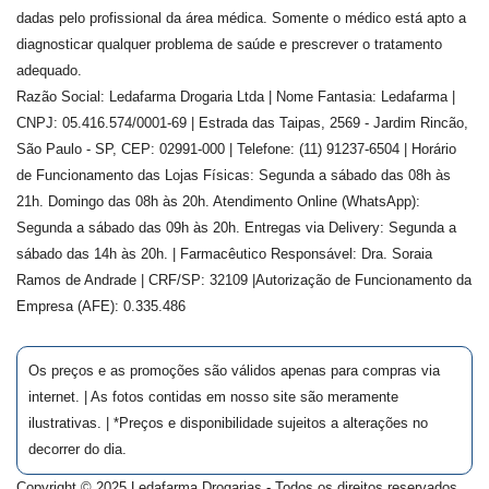
dadas pelo profissional da área médica. Somente o médico está apto a
diagnosticar qualquer problema de saúde e prescrever o tratamento
adequado.
Razão Social: Ledafarma Drogaria Ltda | Nome Fantasia: Ledafarma |
CNPJ: 05.416.574/0001-69 | Estrada das Taipas, 2569 - Jardim Rincão,
São Paulo - SP, CEP: 02991-000 | Telefone: (11) 91237-6504 | Horário
de Funcionamento das Lojas Físicas: Segunda a sábado das 08h às
21h. Domingo das 08h às 20h. Atendimento Online (WhatsApp):
Segunda a sábado das 09h às 20h. Entregas via Delivery: Segunda a
sábado das 14h às 20h. | Farmacêutico Responsável: Dra.
Soraia
Ramos de Andrade
| CRF/SP:
32109
|Autorização de Funcionamento da
Empresa (AFE):
0.335.486
Os preços e as promoções são válidos apenas para compras via
internet. | As fotos contidas em nosso site são meramente
ilustrativas. | *Preços e disponibilidade sujeitos a alterações no
decorrer do dia.
Copyright © 2025 Ledafarma Drogarias - Todos os direitos reservados.