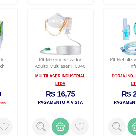
dor
Kit Micronebulizador
Kit Nebuliz
ch
Adulto Multilaser HC046
Inf
2
MULTILASER INDUSTRIAL
DORJA IND.
LTDA
L
0
R$ 16,75
R$ 
PAGAMENTO À VISTA
PAGAMENT
juros