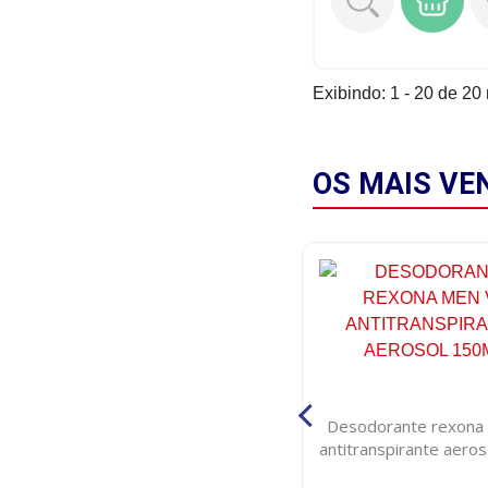
Exibindo: 1 - 20 de 20 
OS MAIS
VE
Esmalte perolado impala a cor
Desodorante rexona
da sua moda semear 7,5ml
antitranspirante aero