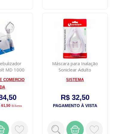
Nebulizador
Máscara para Inalação
volt MD 1000
Soniclear Adulto
icate
 E COMERCIO
SISTEMA
TDA
84,50
R$ 32,50
PAGAMENTO À VISTA
 61,50
S/juros