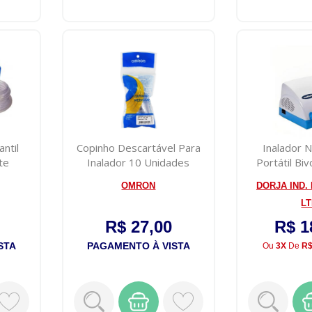
antil
Copinho Descartável Para
Inalador 
te
Inalador 10 Unidades
Portátil Bi
Med
OMRON
DORJA IND.
L
R$ 27,00
R$ 1
STA
PAGAMENTO À VISTA
Ou
3X
De
R$