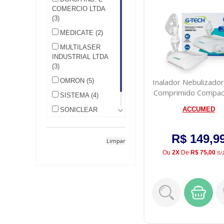
COMERCIO LTDA
(3)
MEDICATE (2)
MULTILASER
INDUSTRIAL LTDA
(3)
OMRON (5)
Inalador Nebulizador
Comprimido Compac
SISTEMA (4)
G-Tec...
ACCUMED
SONICLEAR
IND. COM. IMP. E
EXP. LTDA (3)
R$ 149,9
Limpar
Ou
2X
De
R$ 75,00
S/