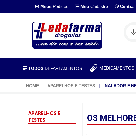
Meus
Pedidos
Meu
Cadastro
Central
MEDICAMENTO
TODOS
DEPARTAMENTOS
HOME
APARELHOS E TESTES
INALADOR E N
APARELHOS
E
OS MELHOR
TESTES