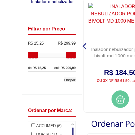
Inalador e nebulizador
Filtrar por Preço
R$ 15,25
R$ 299,99
Kit para nebulizacao adulto
Inalador nebulizador 
bivolt md 1000 me
de R$
15,25
Até: R$
299,99
R$ 15,25
R$ 184,5
Limpar
PAGAMENTO À VISTA
OU 3X
DE
R$ 61,50
S/
Ordenar por Marca:
Ordenar Po
ACCUMED (6)
DORJA IND. E