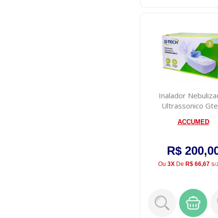
Inalador Nebuliza
Ultrassonico Gte
Ultraneb Desk-
ACCUMED
R$ 200,0
Ou
3X
De
R$ 66,67
S/