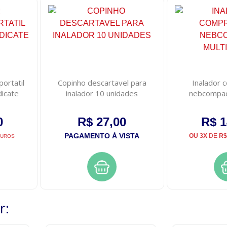
portatil
Copinho descartavel para
Inalador 
dicate
inalador 10 unidades
nebcompact
0
R$ 27,00
R$ 1
PAGAMENTO À VISTA
OU 3X
DE
R$
JUROS
r: