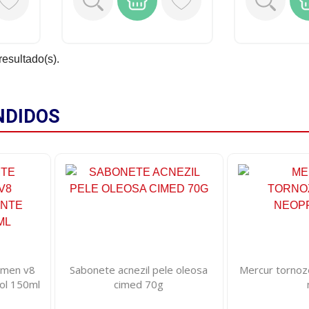
resultado(s).
NDIDOS
 men v8
Sabonete acnezil pele oleosa
Mercur tornoz
sol 150ml
cimed 70g