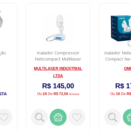
ção
Inalador Compressor
Inalador Nebu
Nebcompact Multilaser
Compact Ne
MULTILASER INDUSTRIAL
OM
LTDA
R$ 145,00
R$ 1
STA
Ou
2X
De
R$ 72,50
Ou
3X
De
R$
S/juros