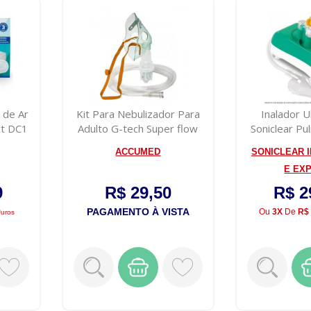
 de Ar
Kit Para Nebulizador Para
Inalador U
t DC1
Adulto G-tech Super flow
Soniclear Pu
plus
ACCUMED
SONICLEAR I
E EXP
9
R$ 29,50
R$ 2
PAGAMENTO À VISTA
Ou
3X
De
R$
juros