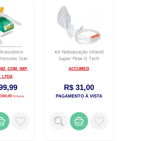
ltrassônico
Kit Nebulização Infantil
lmosonic Star
Super Flow G Tech
ND. COM. IMP.
ACCUMED
. LTDA
99,99
R$ 31,00
PAGAMENTO À VISTA
 100,00
S/juros