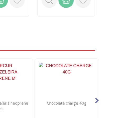
eleira neoprene
Chocolate charge 40g
Sabone
m