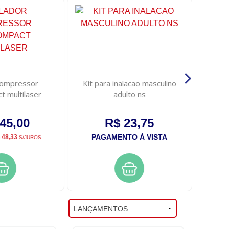
compressor
Kit para inalacao masculino
Kit ne
 multilaser
adulto ns
45,00
R$ 23,75
PAGAMENTO À VISTA
PA
 48,33
S/JUROS