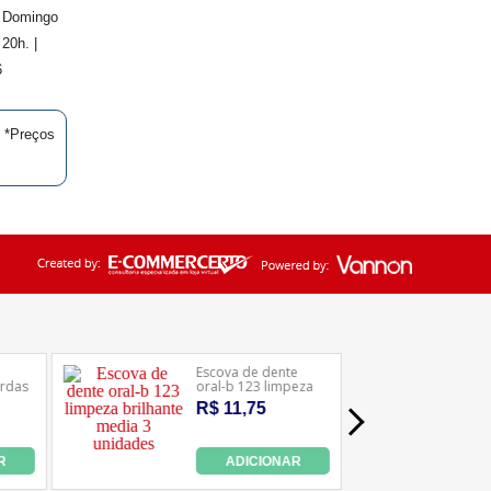
. Domingo
20h. |
6
| *Preços
Ledafarma