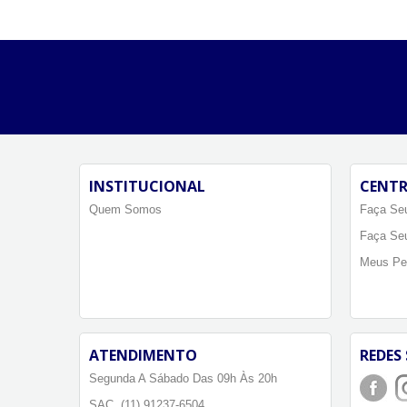
INSTITUCIONAL
CENTR
Quem Somos
Faça Seu
Faça Se
Meus Pe
ATENDIMENTO
REDES 
Segunda A Sábado Das 09h Às 20h
SAC. (11) 91237-6504