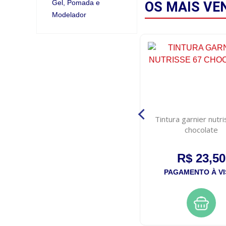
Gel, Pomada e
OS MAIS
VE
Modelador
Po descolorante yama active
Tintura garnier nutr
tradicional 20g
chocolate
R$ 9,25
R$ 23,50
PAGAMENTO À VISTA
PAGAMENTO À VI