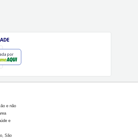
DADE
cada por
ção e não
área
aúde e
ão, São