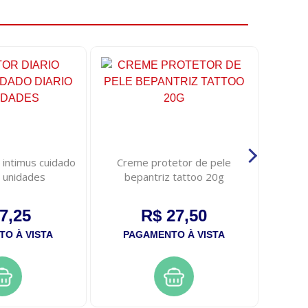
o intimus cuidado
Creme protetor de pele
Tonic
5 unidades
bepantriz tattoo 20g
forta
7,25
R$ 27,50
O À VISTA
PAGAMENTO À VISTA
PA