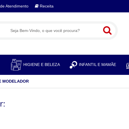
de Atendimento
Receita
S
HIGIENE E BELEZA
INFANTIL E MAMÃE
 E MODELADOR
r: