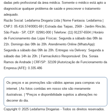
dadas pelo profissional da área médica. Somente o médico está apto a
diagnosticar qualquer problema de saúde e prescrever o tratamento
adequado.
Razão Social: Ledafarma Drogaria Ltda | Nome Fantasia: Ledafarma |
CNPJ: 05.416.574/0001-69 | Estrada das Taipas, 2569 - Jardim Rincão,
São Paulo - SP, CEP: 02991-000 | Telefone: (11) 91237-6504 | Horário
de Funcionamento das Lojas Físicas: Segunda a sábado das 08h às
21h. Domingo das 08h às 20h. Atendimento Online (WhatsApp):
Segunda a sábado das 09h às 20h. Entregas via Delivery: Segunda a
sábado das 14h às 20h. | Farmacêutico Responsável: Dra.
Soraia
Ramos de Andrade
| CRF/SP:
32109
|Autorização de Funcionamento da
Empresa (AFE):
0.335.486
Os preços e as promoções são válidos apenas para compras via
internet. | As fotos contidas em nosso site são meramente
ilustrativas. | *Preços e disponibilidade sujeitos a alterações no
decorrer do dia.
Copyright © 2025 Ledafarma Drogarias - Todos os direitos reservados.