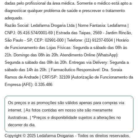
dadas pelo profissional da área médica. Somente o médico está apto a
diagnosticar qualquer problema de saúde e prescrever o tratamento
adequado.
Razão Social: Ledafarma Drogaria Ltda | Nome Fantasia: Ledafarma |
CNPJ: 05.416.574/0001-69 | Estrada das Taipas, 2569 - Jardim Rincão,
São Paulo - SP, CEP: 02991-000 | Telefone: (11) 91237-6504 | Horário
de Funcionamento das Lojas Físicas: Segunda a sábado das 08h às
21h. Domingo das 08h às 20h. Atendimento Online (WhatsApp):
Segunda a sábado das 09h às 20h. Entregas via Delivery: Segunda a
sábado das 14h às 20h. | Farmacêutico Responsável: Dra.
Soraia
Ramos de Andrade
| CRF/SP:
32109
|Autorização de Funcionamento da
Empresa (AFE):
0.335.486
Os preços e as promoções são válidos apenas para compras via
internet. | As fotos contidas em nosso site são meramente
ilustrativas. | *Preços e disponibilidade sujeitos a alterações no
decorrer do dia.
Copyright © 2025 Ledafarma Drogarias - Todos os direitos reservados.