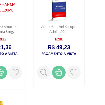
 De Ambroxol
Antux 6mg/ml Xarope
rma 3mg/ml
Aché 120ml
0ml
OBO
ACHE
21,36
R$ 49,23
O À VISTA
PAGAMENTO À VISTA