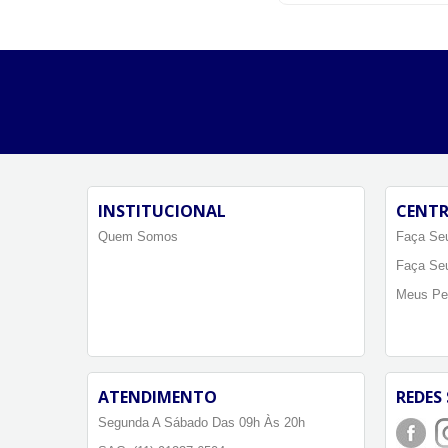
INSTITUCIONAL
CENTR
Quem Somos
Faça Seu
Faça Se
Meus Pe
ATENDIMENTO
REDES 
Segunda A Sábado Das 09h Às 20h