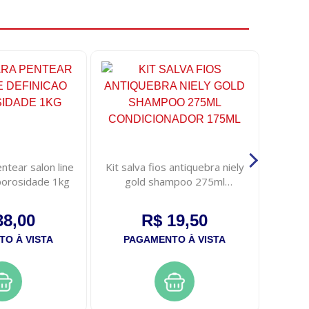
tear salon line
Kit salva fios antiquebra niely
Creme 
porosidade 1kg
gold shampoo 275ml
antipo
condicionador 175ml
38,00
R$ 19,50
O À VISTA
PAGAMENTO À VISTA
PA