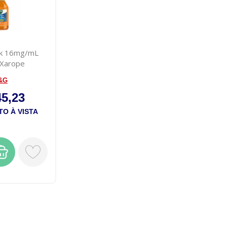
ck 16mg/mL
 Xarope
&G
45,23
O À VISTA