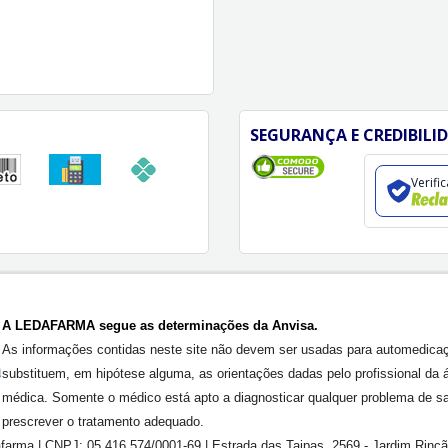
SEGURANÇA E CREDIBILI
Verifi
A LEDAFARMA segue as determinações da Anvisa.
As informações contidas neste site não devem ser usadas para automedica
substituem, em hipótese alguma, as orientações dadas pelo profissional da 
médica. Somente o médico está apto a diagnosticar qualquer problema de s
prescrever o tratamento adequado.
farma | CNPJ: 05.416.574/0001-69 | Estrada das Taipas, 2569 - Jardim Rinc