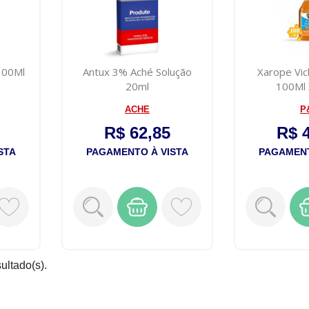
100Ml
Antux 3% Aché Solução
Xarope Vi
20ml
100Ml
ACHE
P
R$ 62,85
R$ 
STA
PAGAMENTO À VISTA
PAGAMENT
sultado(s).