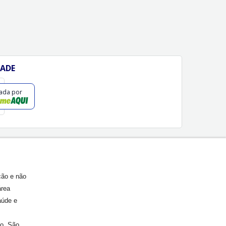
DADE
cada por
ção e não
área
aúde e
ão, São