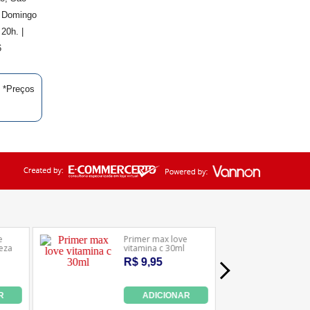
. Domingo
20h. |
6
| *Preços