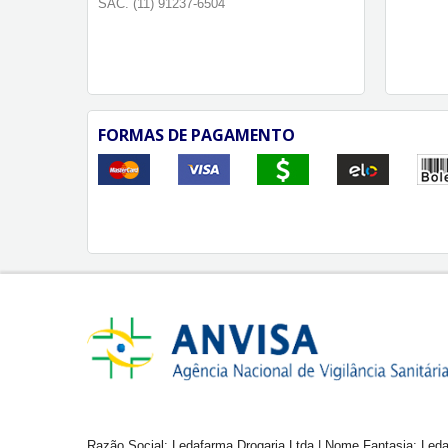
SAC. (11) 91237-6504
FORMAS DE PAGAMENTO
Razão Social: Ledafarma Drogaria Ltda | Nome Fantasia: Leda