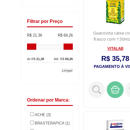
Filtrar por Preço
Guacovita caixa c
R$ 21,36
R$ 69,26
frasco com 150m
xarope + copo..
VITALAB
R$ 35,78
de R$
21,36
Até: R$
69,26
PAGAMENTO À VI
Limpar
Ordenar por Marca:
ACHE (3)
BRASTERAPICA (1)