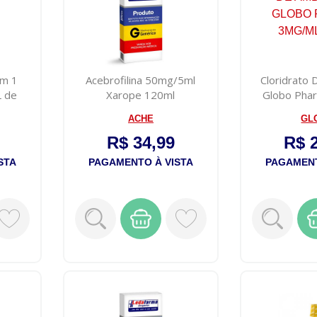
om 1
Acebrofilina 50mg/5ml
Cloridrato
L de
Xarope 120ml
Globo Pha
.
12
ACHE
GL
R$ 34,99
R$ 
STA
PAGAMENTO À VISTA
PAGAMENT