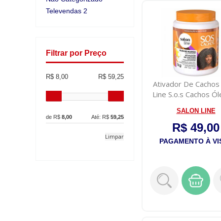
Televendas 2
Filtrar por Preço
R$ 8,00
R$ 59,25
Ativador De Cachos
Line S.o.s Cachos Ó
Mang...
SALON LINE
de R$
8,00
Até: R$
59,25
R$ 49,00
Limpar
PAGAMENTO À VI