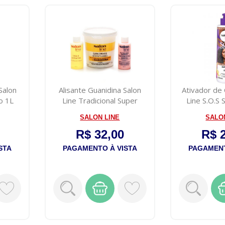
Salon
Alisante Guanidina Salon
Ativador de
o 1L
Line Tradicional Super
Line S.O.S
215g
Nutr
SALON LINE
SALO
R$ 32,00
R$ 
STA
PAGAMENTO À VISTA
PAGAMENT