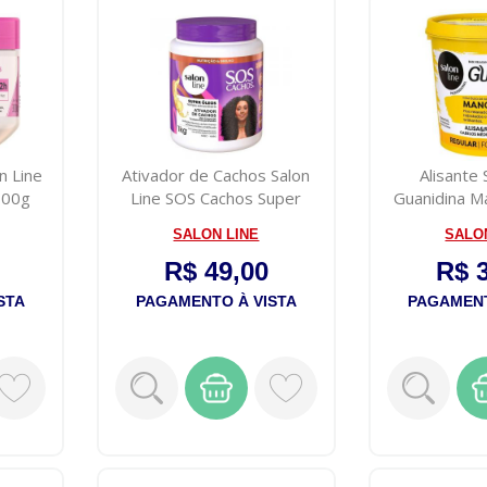
n Line
Ativador de Cachos Salon
Alisante 
300g
Line SOS Cachos Super
Guanidina M
Óleos 1k...
2
SALON LINE
SALO
R$ 49,00
R$ 
STA
PAGAMENTO À VISTA
PAGAMENT