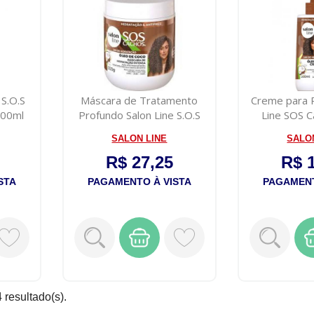
S.O.S
Máscara de Tratamento
Creme para 
300ml
Profundo Salon Line S.O.S
Line SOS 
Cachos ...
30
SALON LINE
SALO
R$ 27,25
R$ 
STA
PAGAMENTO À VISTA
PAGAMENT
 resultado(s).