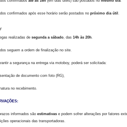
idos confirmados
até às 16h
(em dias úteis) são postados no
mesmo dia
.
dos confirmados após esse horário serão postados no
próximo dia útil
.
y
egas realizadas de
segunda a sábado
, das
14h às 20h
.
dos seguem a ordem de finalização no site.
rantir a segurança na entrega via motoboy, poderá ser solicitada:
sentação de documento com foto (RG),
natura no recebimento.
RVAÇÕES:
razos informados são
estimativas
e podem sofrer alterações por fatores ext
rições operacionais das transportadoras.