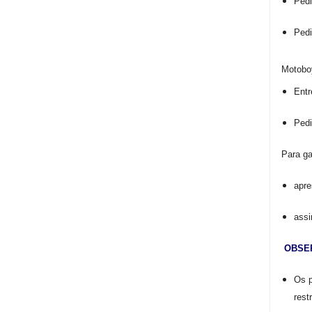
Ped
Pedi
Motobo
Entr
Pedi
Para ga
apre
assi
OBSE
Os p
rest