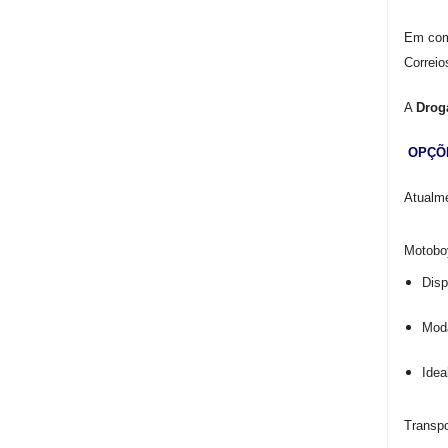
Em comp
Correio
A
Drog
OPÇÕ
Atualm
Motoboy
Disp
Moda
Idea
Transpo