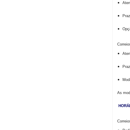
Ate
Praz
Opçã
Correi
Ate
Praz
Moda
As moda
HORÁ
Correio