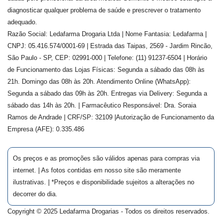
diagnosticar qualquer problema de saúde e prescrever o tratamento
adequado.
Razão Social: Ledafarma Drogaria Ltda | Nome Fantasia: Ledafarma |
CNPJ: 05.416.574/0001-69 | Estrada das Taipas, 2569 - Jardim Rincão,
São Paulo - SP, CEP: 02991-000 | Telefone: (11) 91237-6504 | Horário
de Funcionamento das Lojas Físicas: Segunda a sábado das 08h às
21h. Domingo das 08h às 20h. Atendimento Online (WhatsApp):
Segunda a sábado das 09h às 20h. Entregas via Delivery: Segunda a
sábado das 14h às 20h. | Farmacêutico Responsável: Dra.
Soraia
Ramos de Andrade
| CRF/SP:
32109
|Autorização de Funcionamento da
Empresa (AFE):
0.335.486
Os preços e as promoções são válidos apenas para compras via
internet. | As fotos contidas em nosso site são meramente
ilustrativas. | *Preços e disponibilidade sujeitos a alterações no
decorrer do dia.
Copyright © 2025 Ledafarma Drogarias - Todos os direitos reservados.