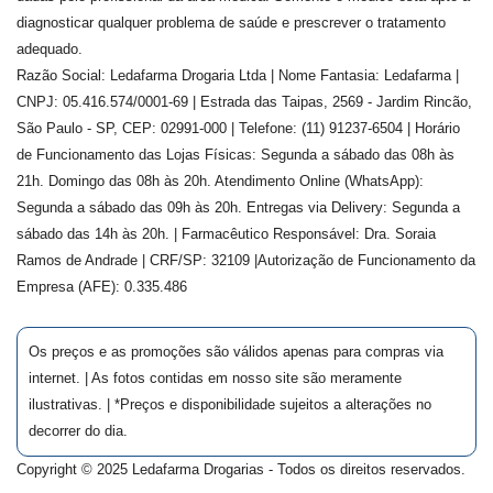
diagnosticar qualquer problema de saúde e prescrever o tratamento
adequado.
Razão Social: Ledafarma Drogaria Ltda | Nome Fantasia: Ledafarma |
CNPJ: 05.416.574/0001-69 | Estrada das Taipas, 2569 - Jardim Rincão,
São Paulo - SP, CEP: 02991-000 | Telefone: (11) 91237-6504 | Horário
de Funcionamento das Lojas Físicas: Segunda a sábado das 08h às
21h. Domingo das 08h às 20h. Atendimento Online (WhatsApp):
Segunda a sábado das 09h às 20h. Entregas via Delivery: Segunda a
sábado das 14h às 20h. | Farmacêutico Responsável: Dra.
Soraia
Ramos de Andrade
| CRF/SP:
32109
|Autorização de Funcionamento da
Empresa (AFE):
0.335.486
Os preços e as promoções são válidos apenas para compras via
internet. | As fotos contidas em nosso site são meramente
ilustrativas. | *Preços e disponibilidade sujeitos a alterações no
decorrer do dia.
Copyright © 2025 Ledafarma Drogarias - Todos os direitos reservados.