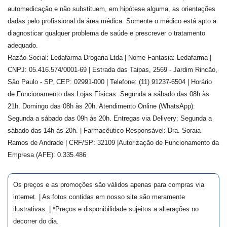
automedicação e não substituem, em hipótese alguma, as orientações
dadas pelo profissional da área médica. Somente o médico está apto a
diagnosticar qualquer problema de saúde e prescrever o tratamento
adequado.
Razão Social: Ledafarma Drogaria Ltda | Nome Fantasia: Ledafarma |
CNPJ: 05.416.574/0001-69 | Estrada das Taipas, 2569 - Jardim Rincão,
São Paulo - SP, CEP: 02991-000 | Telefone: (11) 91237-6504 | Horário
de Funcionamento das Lojas Físicas: Segunda a sábado das 08h às
21h. Domingo das 08h às 20h. Atendimento Online (WhatsApp):
Segunda a sábado das 09h às 20h. Entregas via Delivery: Segunda a
sábado das 14h às 20h. | Farmacêutico Responsável: Dra.
Soraia
Ramos de Andrade
| CRF/SP:
32109
|Autorização de Funcionamento da
Empresa (AFE):
0.335.486
Os preços e as promoções são válidos apenas para compras via
internet. | As fotos contidas em nosso site são meramente
ilustrativas. | *Preços e disponibilidade sujeitos a alterações no
decorrer do dia.