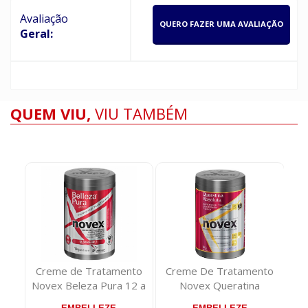
Avaliação
QUERO FAZER UMA AVALIAÇÃO
Geral:
QUEM VIU,
VIU TAMBÉM
r
Creme de Tratamento
Creme De Tratamento
C
Novex Beleza Pura 12 a
Novex Queratina
N
1kg
Absoluta 1kg