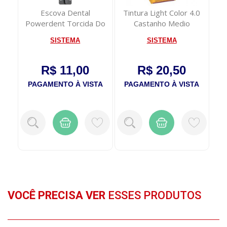
l
Escova Dental
Tintura Light Color 4.0
Fr
rte
Powerdent Torcida Do
Castanho Medio
Corinthians Macia
SISTEMA
SISTEMA
A
R$ 11,00
R$ 20,50
TA
PAGAMENTO À VISTA
PAGAMENTO À VISTA
P
VOCÊ PRECISA VER
ESSES PRODUTOS