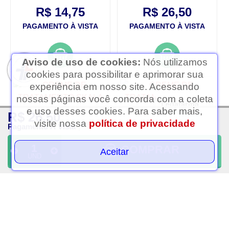
R$ 14,75
R$ 26,50
PAGAMENTO À VISTA
PAGAMENTO À VISTA
Aviso de uso de cookies:
Nós utilizamos
cookies para possibilitar e aprimorar sua
experiência em nosso site. Acessando
nossas páginas você concorda com a coleta
Ledafarma
e uso desses cookies. Para saber mais,
R$ 26,50
Clique aqui...
visite nossa
política de privacidade
Pagamento À Vista
COMPRAR
Aceitar
UND
Creme de tratamento
Creme de tratamento
skala expert bomba de
skala frutastica uva 1kg
vitaminas 1kg
R$ 11,50
R$ 11,50
PAGAMENTO À VISTA
PAGAMENTO À VISTA