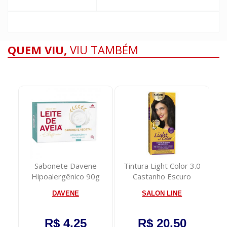
QUEM VIU,
VIU TAMBÉM
to
Sabonete Davene
Tintura Light Color 3.0
1kg
Hipoalergênico 90g
Castanho Escuro
DAVENE
SALON LINE
R$ 4,25
R$ 20,50