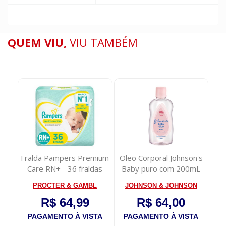
QUEM VIU,
VIU TAMBÉM
Fralda Pampers Premium
Oleo Corporal Johnson's
D
ano
Care RN+ - 36 fraldas
Baby puro com 200mL
A
 ...
PROCTER & GAMBL
JOHNSON & JOHNSON
R$ 64,99
R$ 64,00
TA
PAGAMENTO À VISTA
PAGAMENTO À VISTA
P