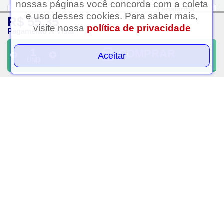
nossas páginas você concorda com a coleta
Ledafarma
e uso desses cookies. Para saber mais,
FORMAS DE PAGAMENTO
R$ 55,35
Clique aqui...
visite nossa
política de privacidade
Pagamento À Vista
COMPRAR
Aceitar
UND
SEGURANÇA E CREDIBILIDADE
Verificada por
FORMAS DE
INSTITUCIONAL
PAGAMENTO
CENTRAL DO CLIENTE