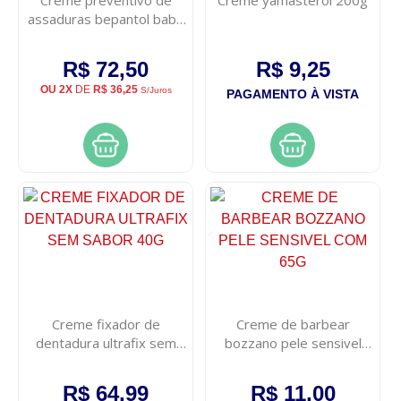
assaduras bepantol baby
120g
R$ 72,50
R$ 9,25
OU 2X
DE
R$ 36,25
S/Juros
PAGAMENTO À VISTA
Creme fixador de
Creme de barbear
dentadura ultrafix sem
bozzano pele sensivel
sabor 40g
com 65g
R$ 64,99
R$ 11,00