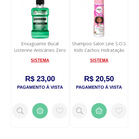
nto
Enxaguante Bucal
Shampoo Salon Line S.O.S
.O.S
Listerine Anticáries Zero
Kids Cachos Hidratação
Co
Álcool 250ml
300ml
Açã
SISTEMA
SISTEMA
R$ 23,00
R$ 20,50
TA
PAGAMENTO À VISTA
PAGAMENTO À VISTA
P