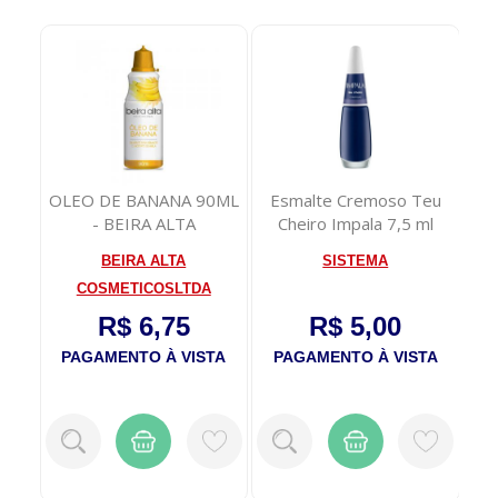
e
OLEO DE BANANA 90ML
Esmalte Cremoso Teu
k
- BEIRA ALTA
Cheiro Impala 7,5 ml
O
BEIRA ALTA
SISTEMA
COSMETICOSLTDA
R$ 6,75
R$ 5,00
P
TA
PAGAMENTO À VISTA
PAGAMENTO À VISTA