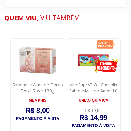
QUEM VIU,
VIU TAMBÉM
ra
Sabonete Alma de Flores
Vita SuprAZ Os Chocolix
Po
0g
Floral Rosé 130g
Sabor Maca do Amor 10
G
Comprimid...
MEMPHIS
UNIAO QUIMICA
R$ 8,00
R$ 19,99
R$ 14,99
TA
PAGAMENTO À VISTA
P
PAGAMENTO À VISTA