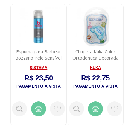
Espuma para Barbear
Chupeta Kuka Color
Re
on
Bozzano Pele Sensível
Ortodontica Decorada
B
190g
N2 Azul (Cod:20...
SISTEMA
KUKA
R$ 23,50
R$ 22,75
TA
PAGAMENTO À VISTA
PAGAMENTO À VISTA
P