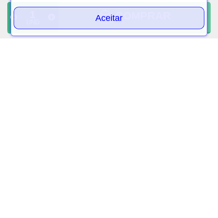
COMPRAR
Aceitar
UND
Tintura garnier nutrisse 57
Tintura bigen po 45
chocolate puro
chocolate 6.7
R$ 23,50
R$ 15,50
PAGAMENTO À VISTA
PAGAMENTO À VISTA
VOLTAR AO TOPO
CADASTRAR