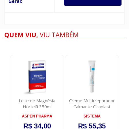
Geral:
QUEM VIU,
VIU TAMBÉM
Leite de Magnésia
Creme Multirreparador
Ti
tra
Hortelã 350ml
Calmante Cicaplast
Kit
Baume B5+ La R...
ASPEN PHARMA
SISTEMA
R$ 34,00
R$ 55,35