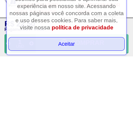
experiência em nosso site. Acessando
nossas páginas você concorda com a coleta
Ledafarma
e uso desses cookies. Para saber mais,
R$ 22,50
Clique aqui...
visite nossa
política de privacidade
Pagamento À Vista
COMPRAR
Aceitar
UND
Condicionador seda
Condicionador queratina
juntinhos crespos
com mandioca tok
encantados tiana 300ml
bothanico 400ml
R$ 16,00
R$ 6,25
PAGAMENTO À VISTA
PAGAMENTO À VISTA
VOLTAR AO TOPO