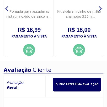
ml
Pomada para assaduras
Kit skala amidinho de milho
nistatina oxido de zinco neo
shampoo 325ml
quimica 60g
condicionador 200ml
R$ 18,99
R$ 18,00
PAGAMENTO À VISTA
PAGAMENTO À VISTA
Avaliação
Cliente
Avaliação
QUERO FAZER UMA AVALIAÇÃO
Geral: