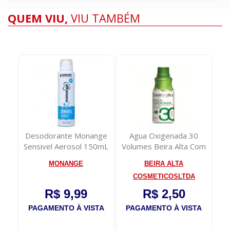
QUEM VIU,
VIU TAMBÉM
nge
Desodorante Monange
Agua Oxigenada 30
Sh
Sensivel Aerosol 150mL
Volumes Beira Alta Com
90ml
MONANGE
BEIRA ALTA
COSMETICOSLTDA
R$ 9,99
R$ 2,50
TA
PAGAMENTO À VISTA
PAGAMENTO À VISTA
P