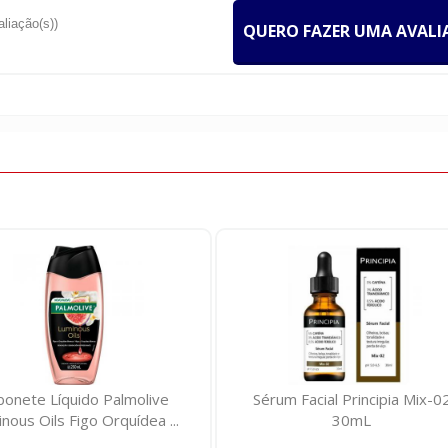
aliação(s))
QUERO FAZER UMA AVAL
um Facial Principia Mix-02
Gel Dental Carmed Fini Beijos
30mL
Fluor Cimed 70g