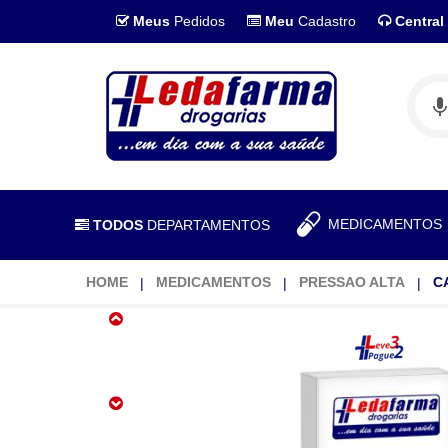
Meus
Pedidos
Meu
Cadastro
Central
MEDICAMENTO
TODOS
DEPARTAMENTOS
HOME
MEDICAMENTOS
PRESSAO ALTA
C
Captopril
25mg
30
Comprimidos