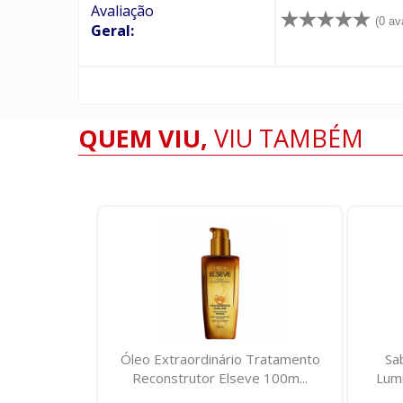
Avaliação
(0 av
Geral:
QUEM VIU,
VIU TAMBÉM
 Tratamento
Sabonete Líquido Palmolive
Sér
e 100m...
Luminous Oils Figo Orquídea ...