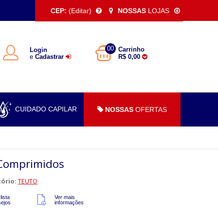
CEP:
(Editar)
NOSSAS
LOJAS
00
Carrinho
Login
e
Cadastrar
R$ 0,00
CUIDADO CAPILAR
NOSSAS
OFERTAS
 Comprimidos
ório:
TEUTO
lista
Ver mais
sejos
informações