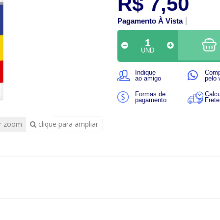
R$ 7,50
Pagamento À Vista
UND
Indique
Comp
ao amigo
pelo
Formas de
Calcu
pagamento
Frete
r zoom
clique para ampliar