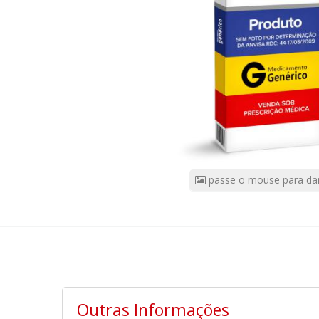
CÓDIGO
DO
PRODUTO:
2601
|
Marca:
TEUTO
passe o mouse para da
Outras Informações