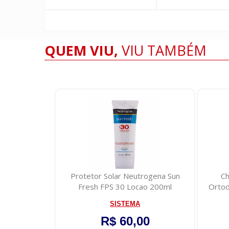
QUEM VIU,
VIU TAMBÉM
acial CH-01
Protetor Solar Neutrogena Sun
Ch
0g
Fresh FPS 30 Locao 200ml
Ortod
SISTEMA
75
R$ 60,00