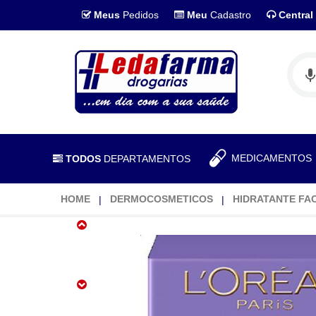
Meus
Pedidos
Meu
Cadastro
Central
MEDICAMENTO
TODOS
DEPARTAMENTOS
HOME
DERMOCOSMETICOS
HIDRATANTE FA
Creme
Facial
Revitalift
Hialurônico