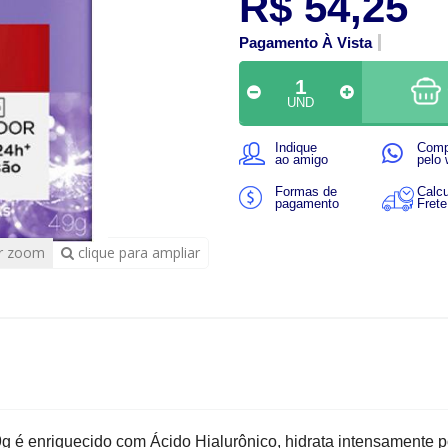
R$ 54,25
Pagamento À Vista
UND
Indique
Comp
ao amigo
pelo
Formas de
Calcu
pagamento
Frete
r zoom
clique para ampliar
9g é enriquecido com Ácido Hialurônico, hidrata intensamente p