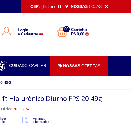
CEP:
(Editar)
NOSSAS
LOJAS
00
Carrinho
Login
e
Cadastrar
R$ 0,00
CUIDADO CAPILAR
NOSSAS
OFERTAS
0 49G
lift Hialurônico Diurno FPS 20 49g
tório:
PROCOSA
lista
Ver mais
sejos
informações