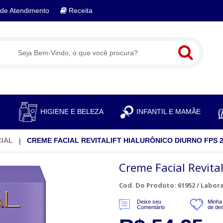
de Atendimento
Receita
S
HIGIENE E BELEZA
INFANTIL E MAMÃE
CIAL
CREME FACIAL REVITALIFT HIALURÔNICO DIURNO FPS 2
Creme Facial Revita
Cod. Do Produto: 61952 /
Labora
Deixe seu
Minha 
Comentário
de de