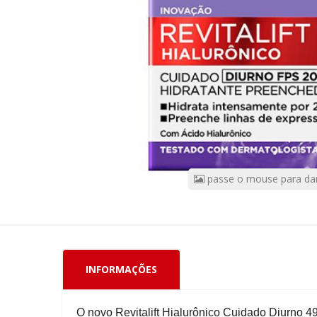
Diurno
FPS
20
49g
CÓDIGO
DO
PRODUTO:
61952
|
Marca:
PROCOSA
passe o mouse para da
INFORMAÇÕES
O novo Revitalift Hialurônico Cuidado Diurno 4