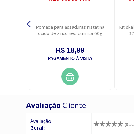
ina d zinco
Pomada para assaduras nistatina
Kit sk
eis
oxido de zinco neo quimica 60g
32
R$ 18,99
STA
PAGAMENTO À VISTA
Avaliação
Cliente
Avaliação
(0 av
Geral: