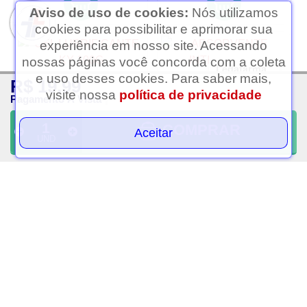
Aviso de uso de cookies:
Nós utilizamos
cookies para possibilitar e aprimorar sua
experiência em nosso site. Acessando
nossas páginas você concorda com a coleta
Ledafarma
e uso desses cookies. Para saber mais,
R$ 19,99
Clique aqui...
visite nossa
política de privacidade
Pagamento À Vista
COMPRAR
Aceitar
UND
Gel lubrificante ky 100g
Absorvente intimus gel
noturno longo cobertura
seca com abas 8 unidades
R$ 43,25
R$ 9,25
PAGAMENTO À VISTA
PAGAMENTO À VISTA