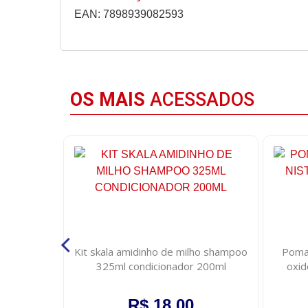
EAN: 7898939082593
OS MAIS
ACESSADOS
 500ml
Kit skala amidinho de milho shampoo
Pomad
325ml condicionador 200ml
oxid
R$ 18,00