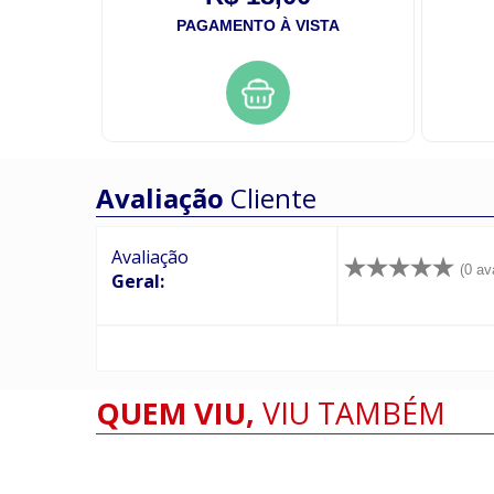
STA
PAGAMENTO À VISTA
Avaliação
Cliente
Avaliação
(0 av
Geral:
QUEM VIU,
VIU TAMBÉM