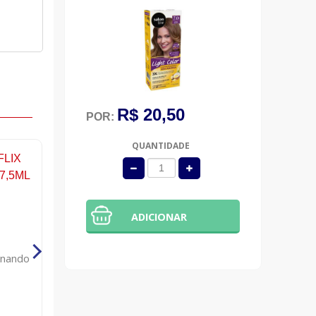
R$ 20,50
POR:
QUANTIDADE
ADICIONAR
onando
Cera capilar modeladora silver line
Curcum
incolor 130g
R$ 16,00