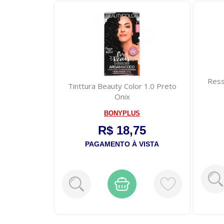
Ress
Dove Erva-
Tinttura Beauty Color 1.0 Preto
la 90g
Onix
BONYPLUS
0
R$ 18,75
VISTA
PAGAMENTO À VISTA