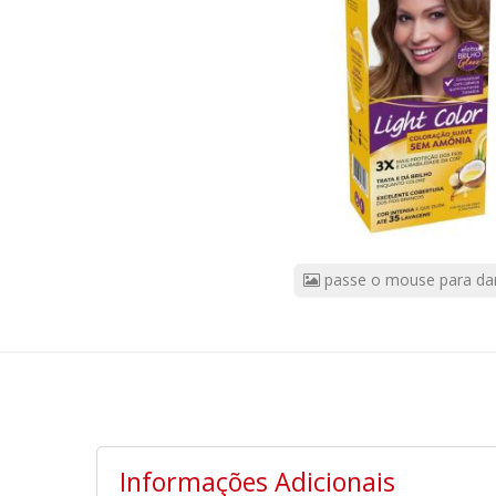
Color
7.0
Louro
Natural
CÓDIGO
DO
PRODUTO:
58257
|
Marca:
SALON
LINE
passe o mouse para da
Informações Adicionais