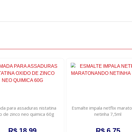
a para assaduras nistatina
Esmalte impala netflix marat
o de zinco neo quimica 60g
netinha 7,5ml
R$ 18,99
R$ 6,75