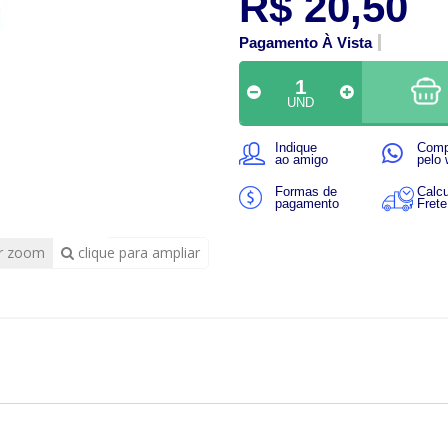
R$ 20,50
Pagamento À Vista
UND
Indique
Comp
ao amigo
pelo
Formas de
Calcu
pagamento
Frete
r zoom
clique para ampliar