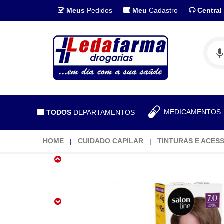
Meus
Pedidos
Meu
Cadastro
Central
MEDICAMENTO
TODOS
DEPARTAMENTOS
HOME
CUIDADO CAPILAR
TINTURAS E ACES
Tintura
Salon
Line
Light