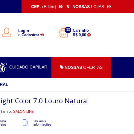
CEP:
(Editar)
NOSSAS
LOJAS
00
Carrinho
Login
e
Cadastrar
R$ 0,00
CUIDADO CAPILAR
NOSSAS
OFERTAS
URAL
Light Color 7.0 Louro Natural
tório:
SALON LINE
lista
Ver mais
sejos
informações